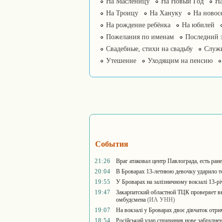
На Масленицу
На Новый Год
На
На Троицу
На Хануку
На новос
На рождение ребёнка
На юбилей
Пожелания по именам
Последний 
Свадебные, стихи на свадьбу
Служ
Утешение
Уходящим на пенсию
События
21:26
Враг атаковал центр Павлограда, есть ран
20:04
В Броварах 13-летнюю девочку ударило 
19:55
У Броварах на залізничному вокзалі 13-р
19:47
Закарпатский областной ТЦК проверяет в
омбудсмена
(ИА УНН)
19:07
На вокзалі у Броварах двоє дівчаток отри
18:54
Російський удар спричинив нове забрудне