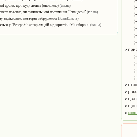
¦
ні дрони: що і куди летить (оновлено)
(tsn.ua)
¦
експерт пояснив, чи зупинять нові постачання "Іскандери"
(tsn.ua)
¦
ілу зафіксовано повторне забруднення
(КиевВласть)
¦
ться у "Резерв+": алгоритм дій від юристів і Міноборони
(tsn.ua)
¦
¦
¦
при
¦
¦
¦
¦
пти
расс
цве
щенк
экзо