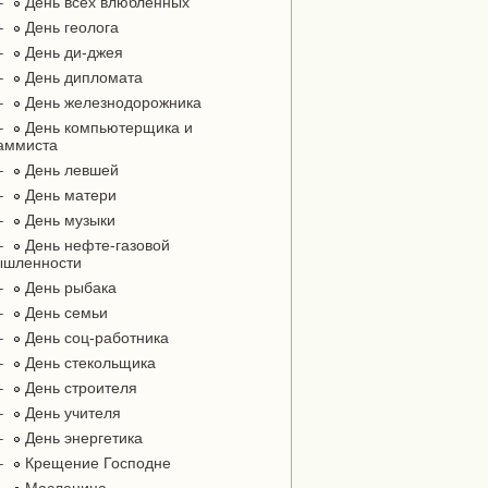
–
День всех влюблённых
–
День геолога
–
День ди-джея
–
День дипломата
–
День железнодорожника
–
День компьютерщика и
аммиста
–
День левшей
–
День матери
–
День музыки
–
День нефте-газовой
ышленности
–
День рыбака
–
День семьи
–
День соц-работника
–
День стекольщика
–
День строителя
–
День учителя
–
День энергетика
–
Крещение Господне