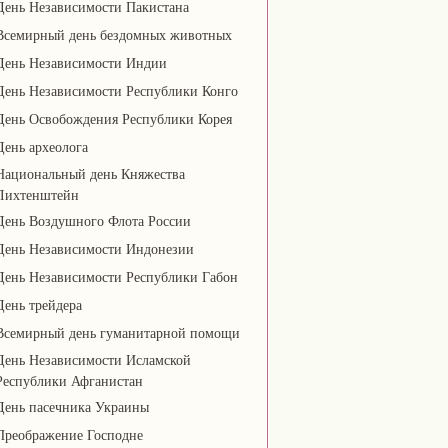
День Независимости Пакистана
Всемирный день бездомных животных
День Независимости Индии
День Независимости Республики Конго
День Освобождения Республики Корея
День археолога
Национальный день Княжества
Лихтенштейн
День Воздушного Флота России
День Независимости Индонезии
День Независимости Республики Габон
День трейдера
Всемирный день гуманитарной помощи
День Независимости Исламской
Республики Афганистан
День пасечника Украины
Преображение Господне