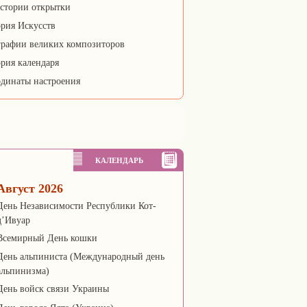
стории открытки
рия Искусств
рафии великих композиторов
рия календаря
динаты настроения
КАЛЕНДАРЬ
Август 2026
День Независимости Республики Кот-
д’Ивуар
Всемирный День кошки
День альпиниста (Международный день
альпинизма)
День войск связи Украины