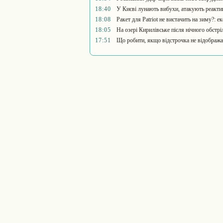
18:40
У Києві лунають вибухи, атакують реактив
18:08
Ракет для Patriot не вистачить на зиму?: 
18:05
На озері Кирилівське після нічного обстр
17:51
Що робити, якщо відстрочка не відображає