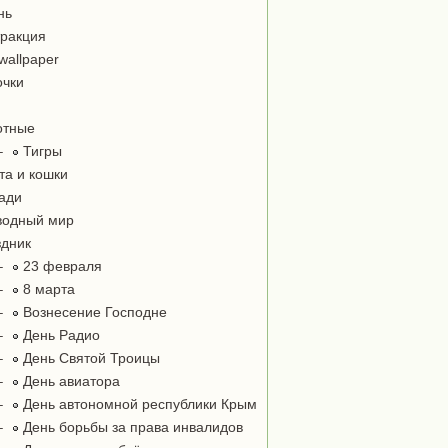
нь
ракция
wallpaper
чки
отные
–
Тигры
та и кошки
ади
одный мир
дник
–
23 февраля
–
8 марта
–
Вознесение Господне
–
День Радио
–
День Святой Троицы
–
День авиатора
–
День автономной республики Крым
–
День борьбы за права инвалидов