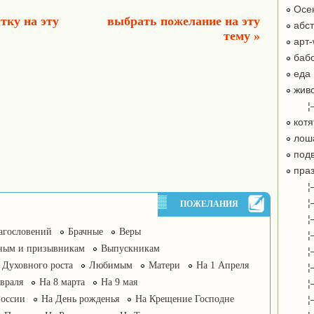
Осе
тку на эту
выбрать пожелание на эту
абст
тему »
арт-
бабо
еда
жив
¦
котя
лош
подв
праз
¦
¦
ПОЖЕЛАНИЯ
¦
агословений
Брачные
Веры
¦
ным и призывникам
Выпускникам
¦
Духовного роста
Любимым
Матери
На 1 Апреля
¦
враля
На 8 марта
На 9 мая
¦
России
На День рожденья
На Крещение Господне
¦