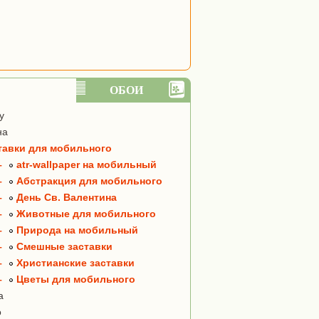
ОБОИ
y
на
тавки для мобильного
–
atr-wallpaper на мобильный
–
Абстракция для мобильного
–
День Св. Валентина
–
Животные для мобильного
–
Природа на мобильный
–
Смешные заставки
–
Христианские заставки
–
Цветы для мобильного
а
о