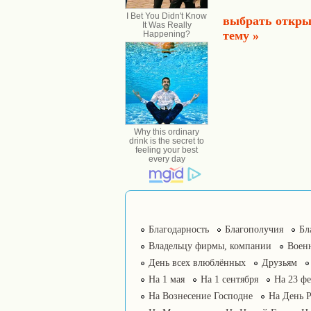
выбрать откры
тему »
Благодарность
Благополучия
Бл
Владельцу фирмы, компании
Воен
День всех влюблённых
Друзьям
На 1 мая
На 1 сентября
На 23 фе
На Вознесение Господне
На День 