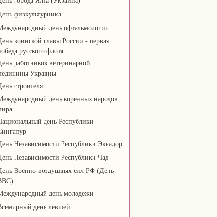
День города Ялта (Украина)
День физкультурника
Международный день офтальмологии
День воинской славы России - первая
победа русского флота
День работников ветеринарной
медицины Украины
День строителя
Международный день коренных народов
мира
Национальный день Республики
Сингапур
День Независимости Республики Эквадор
День Независимости Республики Чад
День Военно-воздушных сил РФ (День
ВВС)
Международный день молодежи
Всемирный день левшей