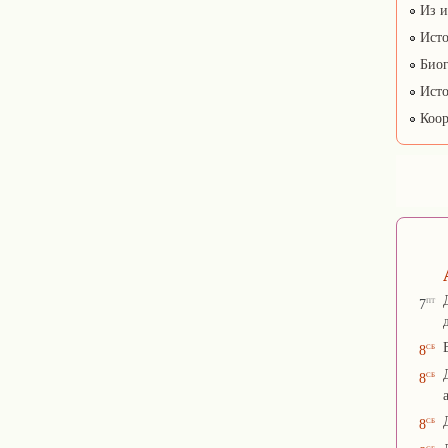
Из и
Исто
Биог
Исто
Коор
пт
7
сб
8
сб
8
сб
8
сб