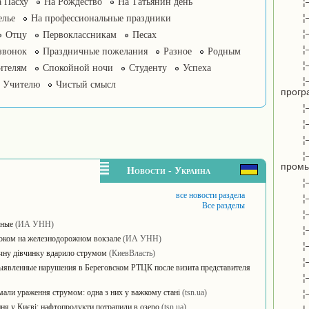
¦
 Пасху
На Рождество
На Татьянин день
¦
елье
На профессиональные праздники
¦
Отцу
Первоклассникам
Песах
¦
звонок
Праздничные пожелания
Разное
Родным
¦
ителям
Спокойной ночи
Студенту
Успеха
¦
Учителю
Чистый смысл
прогр
¦
¦
¦
¦
пром
Новости - Украина
¦
все новости раздела
¦
Все разделы
¦
еные
(ИА УНН)
¦
током на железнодорожном вокзале
(ИА УНН)
¦
ічну дівчинку вдарило струмом
(КиевВласть)
¦
ыявленные нарушения в Береговском РТЦК после визита представителя
¦
мали ураження струмом: одна з них у важкому стані
(tsn.ua)
¦
ння у Києві: нафтопродукти потрапили в озеро
(tsn.ua)