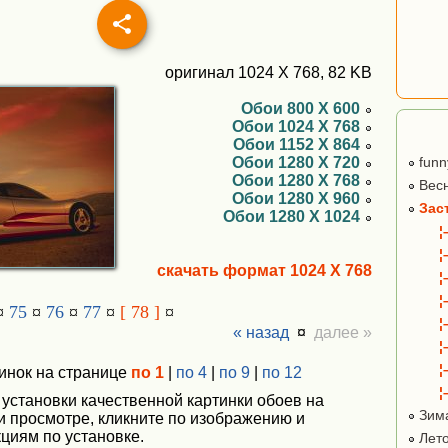
оригинал 1024 X 768, 82 KB
Обои 800 X 600
Обои 1024 X 768
Обои 1152 X 864
Обои 1280 X 720
funn
Обои 1280 X 768
Вес
Обои 1280 X 960
Зас
Обои 1280 X 1024
¦
¦
скачать формат 1024 X 768
¦
¦
¤
75
¤
76
¤
77
¤
[ 78 ]
¤
¦
« назад
¤
далее »
¦
¦
инок на странице
по 1
|
по 4
|
по 9
|
по 12
¦
 установки качественной картинки обоев на
Зим
ри просмотре, кликните по изображению и
циям по установке.
Лет