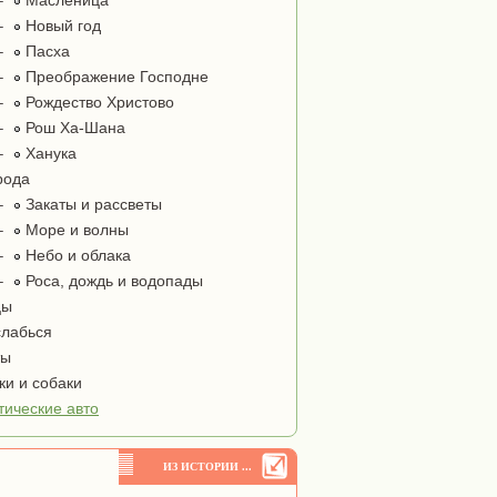
–
Масленица
–
Новый год
–
Пасха
–
Преображение Господне
–
Рождество Христово
–
Рош Ха-Шана
–
Ханука
рода
–
Закаты и рассветы
–
Море и волны
–
Небо и облака
–
Роса, дождь и водопады
цы
лабься
ты
и и собаки
тические авто
ИЗ ИСТОРИИ ...