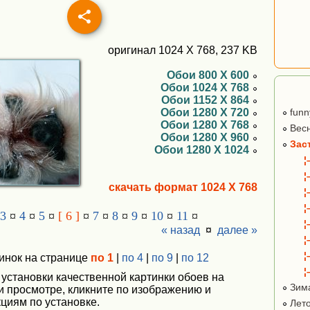
оригинал 1024 X 768, 237 KB
Обои 800 X 600
Обои 1024 X 768
Обои 1152 X 864
Обои 1280 X 720
funn
Обои 1280 X 768
Вес
Обои 1280 X 960
Зас
Обои 1280 X 1024
¦
¦
скачать формат 1024 X 768
¦
¦
3
¤
4
¤
5
¤
[ 6 ]
¤
7
¤
8
¤
9
¤
10
¤
11
¤
¦
« назад
¤
далее »
¦
¦
инок на странице
по 1
|
по 4
|
по 9
|
по 12
¦
 установки качественной картинки обоев на
Зим
ри просмотре, кликните по изображению и
циям по установке.
Лет