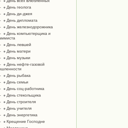
–
День всех влюблённых
–
День геолога
–
День ди-джея
–
День дипломата
–
День железнодорожника
–
День компьютерщика и
аммиста
–
День левшей
–
День матери
–
День музыки
–
День нефте-газовой
ышленности
–
День рыбака
–
День семьи
–
День соц-работника
–
День стекольщика
–
День строителя
–
День учителя
–
День энергетика
–
Крещение Господне