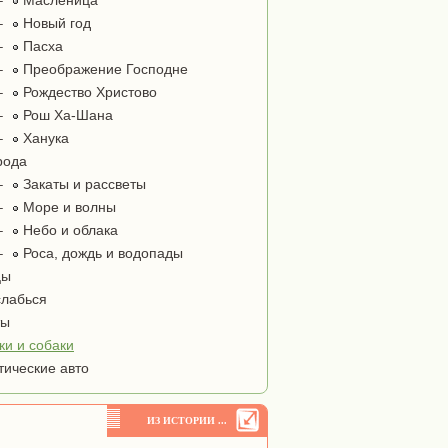
–
Масленица
–
Новый год
–
Пасха
–
Преображение Господне
–
Рождество Христово
–
Рош Ха-Шана
–
Ханука
рода
–
Закаты и рассветы
–
Море и волны
–
Небо и облака
–
Роса, дождь и водопады
цы
лабься
ты
ки и собаки
тические авто
ИЗ ИСТОРИИ ...