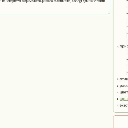
¦
 на Закарпатті затримали 66-річного ґвалтівника, але суд дав шанс вийти
¦
¦
¦
¦
¦
¦
при
¦
¦
¦
¦
пти
расс
цве
щен
экзо