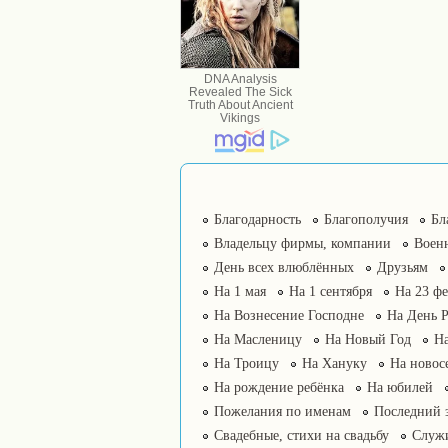
Благодарность
Благополучия
Бл
Владельцу фирмы, компании
Воен
День всех влюблённых
Друзьям
На 1 мая
На 1 сентября
На 23 фе
На Вознесение Господне
На День 
На Масленицу
На Новый Год
На
На Троицу
На Хануку
На новос
На рождение ребёнка
На юбилей
Пожелания по именам
Последний 
Свадебные, стихи на свадьбу
Служ