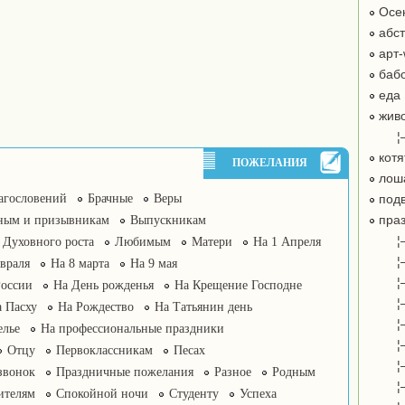
Осе
абст
арт-
бабо
еда
жив
¦
котя
ПОЖЕЛАНИЯ
лош
агословений
Брачные
Веры
подв
праз
ным и призывникам
Выпускникам
¦
Духовного роста
Любимым
Матери
На 1 Апреля
¦
враля
На 8 марта
На 9 мая
¦
России
На День рожденья
На Крещение Господне
¦
 Пасху
На Рождество
На Татьянин день
¦
елье
На профессиональные праздники
¦
Отцу
Первоклассникам
Песах
¦
звонок
Праздничные пожелания
Разное
Родным
¦
ителям
Спокойной ночи
Студенту
Успеха