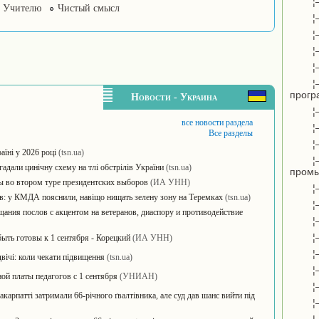
¦
Учителю
Чистый смысл
¦
¦
¦
¦
¦
прогр
Новости - Украина
¦
все новости раздела
¦
Все разделы
¦
їні у 2026 році
(tsn.ua)
¦
игадали цинічну схему на тлі обстрілів України
(tsn.ua)
пром
ы во втором туре президентских выборов
(ИА УНН)
¦
ків: у КМДА пояснили, навіщо нищать зелену зону на Теремках
(tsn.ua)
¦
ания послов с акцентом на ветеранов, диаспору и противодействие
¦
¦
ыть готовы к 1 сентября - Корецкий
(ИА УНН)
¦
вічі: коли чекати підвищення
(tsn.ua)
¦
ой платы педагогов с 1 сентября
(УНИАН)
¦
акарпатті затримали 66-річного ґвалтівника, але суд дав шанс вийти під
¦