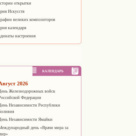
стории открытки
рия Искусств
рафии великих композиторов
рия календаря
динаты настроения
КАЛЕНДАРЬ
Август 2026
День Железнодорожных войск
Российской Федерации
День Независимости Республики
Боливия
День Независимости Ямайки
Международный день «Врачи мира за
мир»