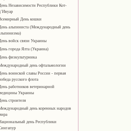
День Независимости Республики Кот-
д’Ивуар
Всемирный День кошки
День альпиниста (Международный день
альпинизма)
День войск связи Украины
День города Ялта (Украина)
День физкультурника
Международный день офтальмологии
День воинской славы России - первая
победа русского флота
День работников ветеринарной
медицины Украины
День строителя
Международный день коренных народов
мира
Национальный день Республики
Сингапур