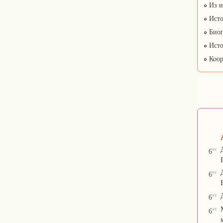
Из и
Исто
Биог
Исто
Коор
чт
6
чт
6
чт
6
чт
6