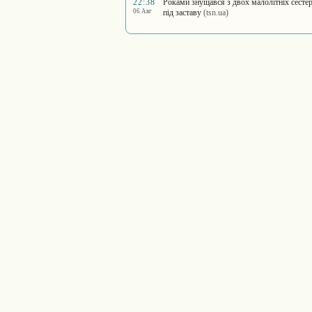
22:38
Роками знущався з двох малолітніх сестер:
06 Авг
під заставу
(tsn.ua)