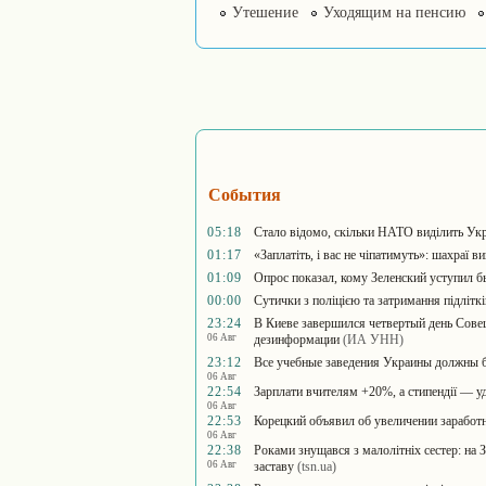
Утешение
Уходящим на пенсию
События
05:18
Стало відомо, скільки НАТО виділить Укра
01:17
«Заплатіть, і вас не чіпатимуть»: шахраї в
01:09
Опрос показал, кому Зеленский уступил б
00:00
Сутички з поліцією та затримання підліт
23:24
В Киеве завершился четвертый день Совещ
06 Авг
дезинформации
(ИА УНН)
23:12
Все учебные заведения Украины должны б
06 Авг
22:54
Зарплати вчителям +20%, а стипендії — уд
06 Авг
22:53
Корецкий объявил об увеличении заработн
06 Авг
22:38
Роками знущався з малолітніх сестер: на З
06 Авг
заставу
(tsn.ua)