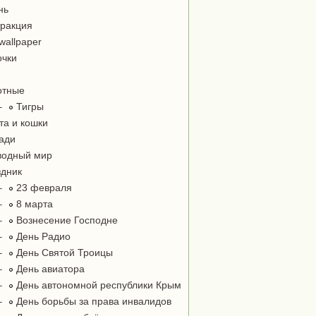
нь
ракция
wallpaper
чки
отные
–
Тигры
та и кошки
ади
одный мир
дник
–
23 февраля
–
8 марта
–
Вознесение Господне
–
День Радио
–
День Святой Троицы
–
День авиатора
–
День автономной республики Крым
–
День борьбы за права инвалидов