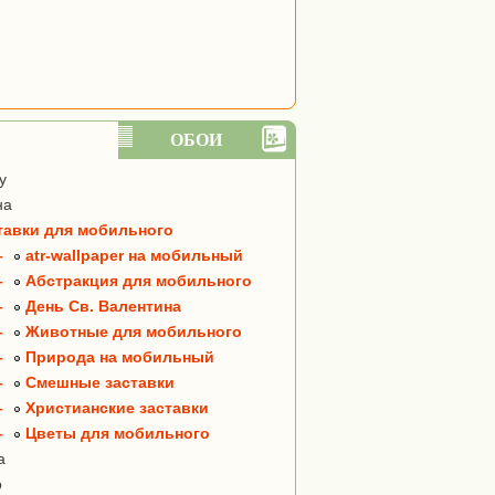
ОБОИ
y
на
тавки для мобильного
–
atr-wallpaper на мобильный
–
Абстракция для мобильного
–
День Св. Валентина
–
Животные для мобильного
–
Природа на мобильный
–
Смешные заставки
–
Христианские заставки
–
Цветы для мобильного
а
о