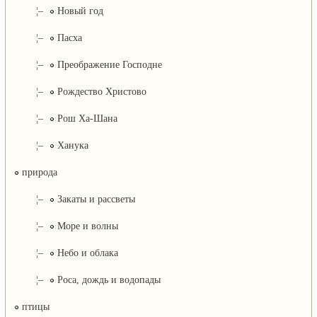
¦–
Новый год
¦–
Пасха
¦–
Преображение Господне
¦–
Рождество Христово
¦–
Рош Ха-Шана
¦–
Ханука
природа
¦–
Закаты и рассветы
¦–
Море и волны
¦–
Небо и облака
¦–
Роса, дождь и водопады
птицы