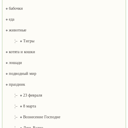
бабочки
еда
животные
¦–
Тигры
котята и кошки
лошади
подводный мир
праздник
¦–
23 февраля
¦–
8 марта
¦–
Вознесение Господне
¦–
День Радио