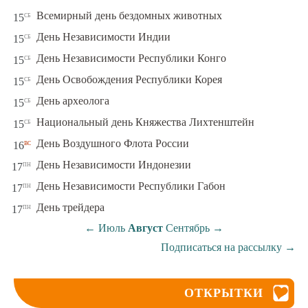
сб
Всемирный день бездомных животных
15
сб
День Независимости Индии
15
сб
День Независимости Республики Конго
15
сб
День Освобождения Республики Корея
15
сб
День археолога
15
сб
Национальный день Княжества Лихтенштейн
15
вс
День Воздушного Флота России
16
пн
День Независимости Индонезии
17
пн
День Независимости Республики Габон
17
пн
День трейдера
17
←
Июль
Август
Сентябрь
→
Подписаться на рассылку
→
ОТКРЫТКИ