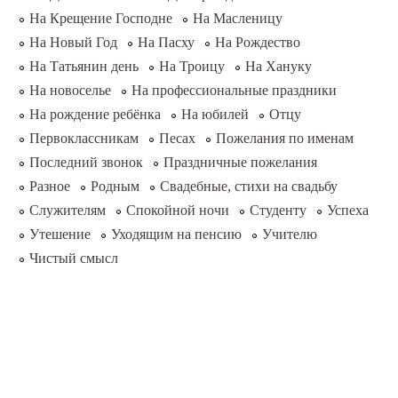
На Крещение Господне
На Масленицу
На Новый Год
На Пасху
На Рождество
На Татьянин день
На Троицу
На Хануку
На новоселье
На профессиональные праздники
На рождение ребёнка
На юбилей
Отцу
Первоклассникам
Песах
Пожелания по именам
Последний звонок
Праздничные пожелания
Разное
Родным
Свадебные, стихи на свадьбу
Служителям
Спокойной ночи
Студенту
Успеха
Утешение
Уходящим на пенсию
Учителю
Чистый смысл