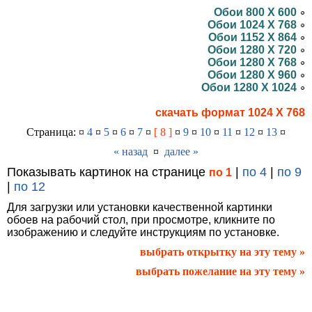
Обои 800 X 600
Обои 1024 X 768
Обои 1152 X 864
Обои 1280 X 720
Обои 1280 X 768
Обои 1280 X 960
Обои 1280 X 1024
скачать формат 1024 X 768
Страница: ¤
4
¤
5
¤
6
¤
7
¤
[ 8 ]
¤
9
¤
10
¤
11
¤
12
¤
13
¤
« назад
¤
далее »
Показывать картинок на странице
|
по 4
|
по 9
по 1
|
по 12
Для загрузки или установки качественной картинки
обоев на рабочий стол, при просмотре, кликните по
изображению и следуйте инструкциям по установке.
выбрать открытку на эту тему »
выбрать пожелание на эту тему »