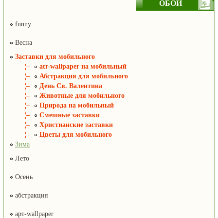
ОБОИ
funny
Весна
Заставки для мобильного
¦–
atr-wallpaper на мобильный
¦–
Абстракция для мобильного
¦–
День Св. Валентина
¦–
Животные для мобильного
¦–
Природа на мобильный
¦–
Смешные заставки
¦–
Христианские заставки
¦–
Цветы для мобильного
Зима
Лето
Осень
абстракция
арт-wallpaper