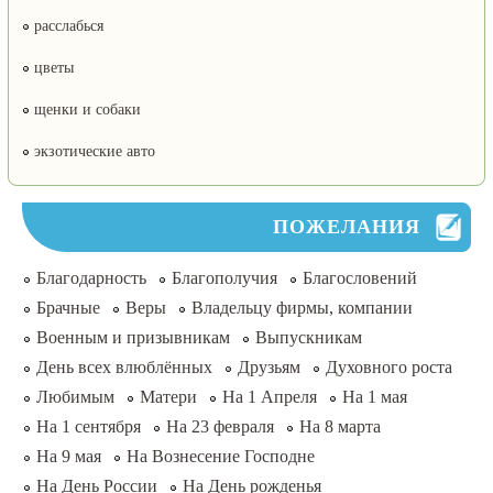
расслабься
цветы
щенки и собаки
экзотические авто
ПОЖЕЛАНИЯ
Благодарность
Благополучия
Благословений
Брачные
Веры
Владельцу фирмы, компании
Военным и призывникам
Выпускникам
День всех влюблённых
Друзьям
Духовного роста
Любимым
Матери
На 1 Апреля
На 1 мая
На 1 сентября
На 23 февраля
На 8 марта
На 9 мая
На Вознесение Господне
На День России
На День рожденья