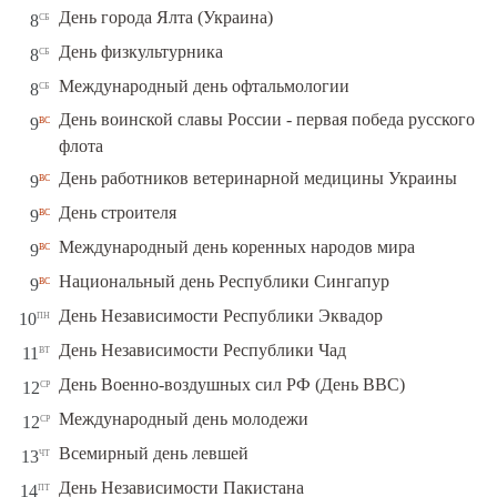
сб
День города Ялта (Украина)
8
сб
День физкультурника
8
сб
Международный день офтальмологии
8
День воинской славы России - первая победа русского
вс
9
флота
вс
День работников ветеринарной медицины Украины
9
вс
День строителя
9
вс
Международный день коренных народов мира
9
вс
Национальный день Республики Сингапур
9
пн
День Независимости Республики Эквадор
10
вт
День Независимости Республики Чад
11
ср
День Военно-воздушных сил РФ (День ВВС)
12
ср
Международный день молодежи
12
чт
Всемирный день левшей
13
пт
День Независимости Пакистана
14