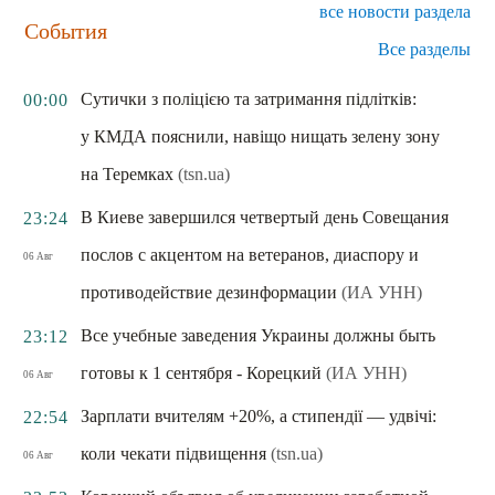
все новости раздела
События
Все разделы
Сутички з поліцією та затримання підлітків:
00:00
у КМДА пояснили, навіщо нищать зелену зону
на Теремках
(tsn.ua)
В Киеве завершился четвертый день Совещания
23:24
послов с акцентом на ветеранов, диаспору и
06 Авг
противодействие дезинформации
(ИА УНН)
Все учебные заведения Украины должны быть
23:12
готовы к 1 сентября - Корецкий
(ИА УНН)
06 Авг
Зарплати вчителям +20%, а стипендії — удвічі:
22:54
коли чекати підвищення
(tsn.ua)
06 Авг