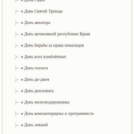
¦–
День Святой Троицы
¦–
День авиатора
¦–
День автономной республики Крым
¦–
День борьбы за права инвалидов
¦–
День всех влюблённых
¦–
День геолога
¦–
День ди-джея
¦–
День дипломата
¦–
День железнодорожника
¦–
День компьютерщика и программиста
¦–
День левшей