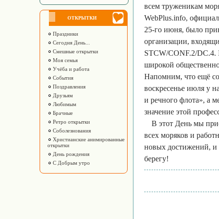
всем труженикам мор
WebPlus.info, официа
ОТКРЫТКИ
25-го июня, было пр
Праздники
организации, входящ
Сегодня День...
Смешные открытки
STCW/CONF.2/DC.4. Не
Моя семья
широкой общественнос
Учёба и работа
Напомним, что ещё со
События
Поздравления
воскресенье июля у н
Друзьям
и речного флота», а 
Любимым
значение этой професс
Брачные
Ретро открытки
В этот День мы при
Соболезнования
всех моряков и работ
Христианские анимированные
открытки
новых достижений, и 
День рождения
берегу!
С Добрым утро