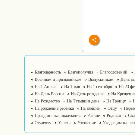
Благодарность
Благополучия
Благословений
Военным и призывникам
Выпускникам
День в
На 1 Апреля
На 1 мая
На 1 сентября
На 23 фе
На День России
На День рожденья
На Крещение
На Рождество
На Татьянин день
На Троицу
На рождение ребёнка
На юбилей
Отцу
Перво
Праздничные пожелания
Разное
Родным
Сва
Студенту
Успеха
Утешение
Уходящим на пе