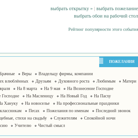
выбрать открытку »
|
выбрать пожелание
выбрать обои на рабочий стол
Рейтинг популярности этого события
ПОЖЕЛАНИЯ
Брачные
Веры
Владельцу фирмы, компании
сех влюблённых
Друзьям
Духовного роста
Любимым
Матери
враля
На 8 марта
На 9 мая
На Вознесение Господне
 Господне
На Масленицу
На Новый Год
На Пасху
На Хануку
На новоселье
На профессиональные праздники
классникам
Песах
Пожелания по именам
Последний звонок
дебные, стихи на свадьбу
Служителям
Спокойной ночи
нсию
Учителю
Чистый смысл