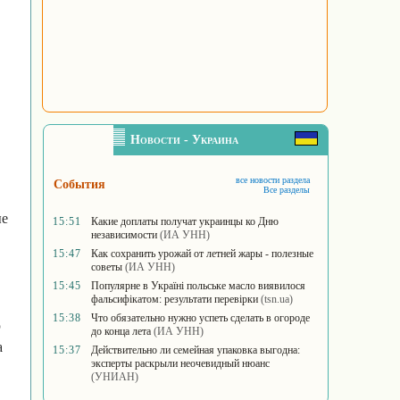
Новости - Украина
все новости раздела
События
Все разделы
ые
15:51
Какие доплаты получат украинцы ко Дню
независимости
(ИА УНН)
15:47
Как сохранить урожай от летней жары - полезные
советы
(ИА УНН)
15:45
Популярне в Україні польське масло виявилося
фальсифікатом: результати перевірки
(tsn.ua)
15:38
Что обязательно нужно успеть сделать в огороде
ю
до конца лета
(ИА УНН)
а
15:37
Действительно ли семейная упаковка выгодна:
эксперты раскрыли неочевидный нюанс
(УНИАН)