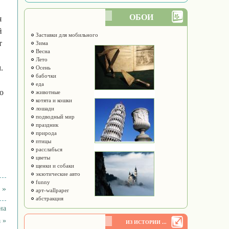
ОБОИ
я
й
Заставки для мобильного
т
Зима
Весна
Лето
.
Осень
бабочки
еда
о
животные
котята и кошки
лошади
подводный мир
праздник
природа
птицы
расслабься
цветы
щенки и собаки
экзотические авто
funny
 »
арт-wallpaper
абстракция
на
 »
ИЗ ИСТОРИИ ...