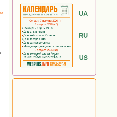
UA
на
RU
я
US
е