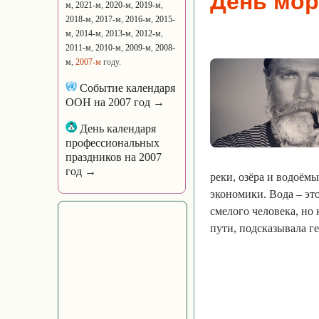
День мор
м
,
2021-м
,
2020-м
,
2019-м
,
2018-м
,
2017-м
,
2016-м
,
2015-
м
,
2014-м
,
2013-м
,
2012-м
,
2011-м
,
2010-м
,
2009-м
,
2008-
м
,
2007-м
году.
Событие календаря
ООН на 2007 год →
День календаря
профессиональных
праздников на 2007
год →
реки, озёра и водоём
экономики. Вода – эт
смелого человека, но 
пути, подсказывала г