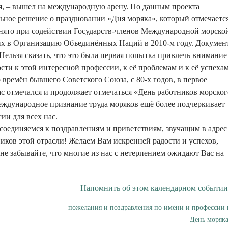
я, – вышел на международную арену. По данным проекта
льное решение о праздновании «Дня моряка», который отмечаетс
инято при содействии Государств-членов Международной морско
их в Организацию Объединённых Наций в 2010-м году. Докумен
льзя сказать, что это была первая попытка привлечь внимание
ти к этой интересной профессии, к её проблемам и к её успехам
 времён бывшего Советского Союза, с 80-х годов, в первое
ас отмечался и продолжает отмечаться «День работников морског
международное признание труда моряков ещё более подчеркивает
ии для всех нас.
соединяемся к поздравлениям и приветствиям, звучащим в адрес
ников этой отрасли! Желаем Вам искренней радости и успехов,
не забывайте, что многие из нас с нетерпением ожидают Вас на
Напомнить об этом календарном событии
пожелания и поздравления по имени и профессии 
День моряка