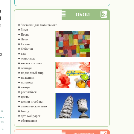
я
ОБОИ
й
т
Заставки для мобильного
Зима
Весна
.
Лето
Осень
бабочки
о
еда
животные
котята и кошки
лошади
подводный мир
праздник
природа
птицы
расслабься
цветы
щенки и собаки
экзотические авто
 »
funny
арт-wallpaper
абстракция
на
 »