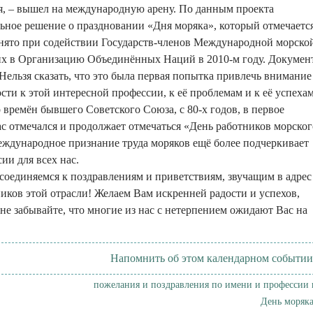
я, – вышел на международную арену. По данным проекта
льное решение о праздновании «Дня моряка», который отмечаетс
инято при содействии Государств-членов Международной морско
их в Организацию Объединённых Наций в 2010-м году. Докумен
льзя сказать, что это была первая попытка привлечь внимание
ти к этой интересной профессии, к её проблемам и к её успехам
 времён бывшего Советского Союза, с 80-х годов, в первое
ас отмечался и продолжает отмечаться «День работников морског
международное признание труда моряков ещё более подчеркивает
ии для всех нас.
соединяемся к поздравлениям и приветствиям, звучащим в адрес
ников этой отрасли! Желаем Вам искренней радости и успехов,
не забывайте, что многие из нас с нетерпением ожидают Вас на
Напомнить об этом календарном событии
пожелания и поздравления по имени и профессии 
День моряка