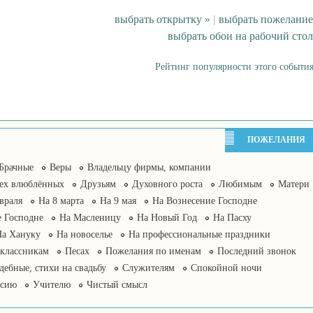
выбрать открытку »
|
выбрать пожелание
выбрать обои на рабочий стол
Рейтинг популярности этого события
ПОЖЕЛАНИЯ
Брачные
Веры
Владельцу фирмы, компании
сех влюблённых
Друзьям
Духовного роста
Любимым
Матери
враля
На 8 марта
На 9 мая
На Вознесение Господне
 Господне
На Масленицу
На Новый Год
На Пасху
На Хануку
На новоселье
На профессиональные праздники
классникам
Песах
Пожелания по именам
Последний звонок
дебные, стихи на свадьбу
Служителям
Спокойной ночи
нсию
Учителю
Чистый смысл