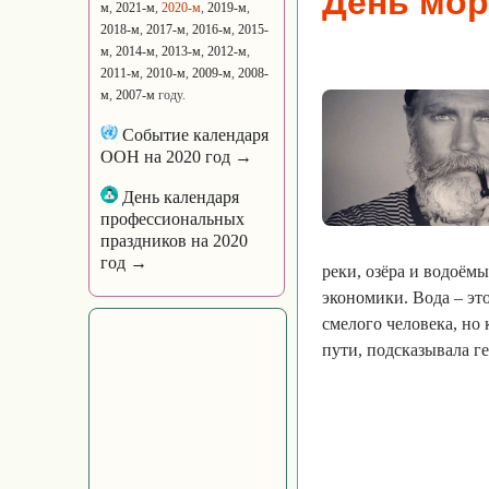
День мор
м
,
2021-м
,
2020-м
,
2019-м
,
2018-м
,
2017-м
,
2016-м
,
2015-
м
,
2014-м
,
2013-м
,
2012-м
,
2011-м
,
2010-м
,
2009-м
,
2008-
м
,
2007-м
году.
Событие календаря
ООН на 2020 год →
День календаря
профессиональных
праздников на 2020
год →
реки, озёра и водоём
экономики. Вода – эт
смелого человека, но 
пути, подсказывала г