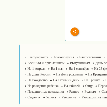
Благодарность
Благополучия
Благословений
Военным и призывникам
Выпускникам
День в
На 1 Апреля
На 1 мая
На 1 сентября
На 23 фе
На День России
На День рожденья
На Крещение
На Рождество
На Татьянин день
На Троицу
На рождение ребёнка
На юбилей
Отцу
Перво
Праздничные пожелания
Разное
Родным
Сва
Студенту
Успеха
Утешение
Уходящим на пе