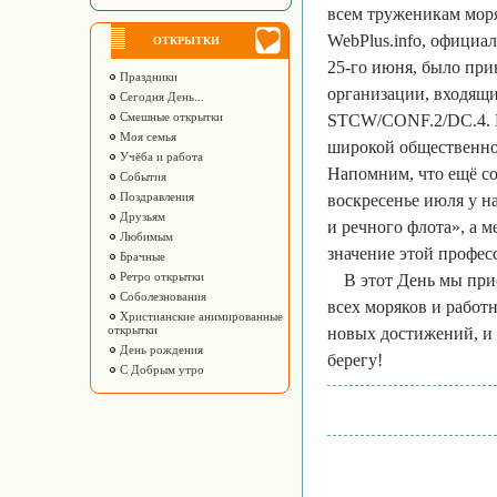
всем труженикам мор
WebPlus.info, официа
ОТКРЫТКИ
25-го июня, было пр
Праздники
организации, входящ
Сегодня День...
Смешные открытки
STCW/CONF.2/DC.4. Не
Моя семья
широкой общественнос
Учёба и работа
Напомним, что ещё со
События
Поздравления
воскресенье июля у н
Друзьям
и речного флота», а 
Любимым
значение этой професс
Брачные
Ретро открытки
В этот День мы при
Соболезнования
всех моряков и работ
Христианские анимированные
открытки
новых достижений, и 
День рождения
берегу!
С Добрым утро