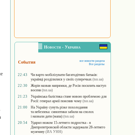
Новости - Украина
все новости раздела
События
Все разделы
ые
22:43
Чи варто мобілізувати багатодітних батьків:
українці розділилися у своїх суперечках
(tsn.ua)
22:30
Жорін назвав напрямки, де Росія посилить наступ
восени
(tsn.ua)
21:23
Українська балістика стане новою проблемою для
Росії: генерал армії пояснив чому
(tsn.ua)
21:00
На Україну сунуть різке похолодання
ю
та небезпека: синоптики забили на сполох
і назвали дати (мапа)
(tsn.ua)
а
20:54
Ударил ножом 15-летнего подростка - в
Днепропетровской области задержали 28-летнего
мужчину
(ИА УНН)