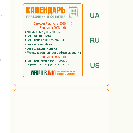
UA
на
RU
я
US
е