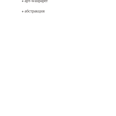
арт-wallpaper
абстракция