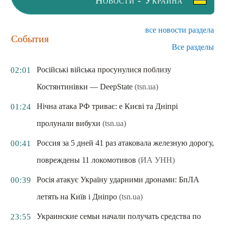
Новости - Украина
все новости раздела
События
Все разделы
Російські війська просунулися поблизу
02:01
Костянтинівки — DeepState
(tsn.ua)
Нічна атака РФ триває: e Києві та Дніпрі
01:24
пролунали вибухи
(tsn.ua)
Россия за 5 дней 41 раз атаковала железную дорогу,
00:41
повреждены 11 локомотивов
(ИА УНН)
Росія атакує Україну ударними дронами: БпЛА
00:39
летять на Київ і Дніпро
(tsn.ua)
Украинские семьи начали получать средства по
23:55