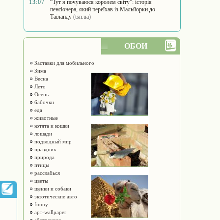
13:07
“Тут я почуваюся королем світу”: історія
пенсіонера, який переїхав із Мальйорки до
Таїланду
(tsn.ua)
ОБОИ
Заставки для мобильного
Зима
Весна
Лето
Осень
бабочки
еда
животные
котята и кошки
лошади
подводный мир
праздник
природа
птицы
расслабься
цветы
щенки и собаки
экзотические авто
funny
арт-wallpaper