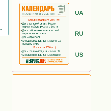
UA
 →
RU
US