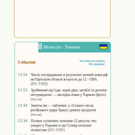
Новости - Украина
все новости раздела
События
Все разделы
13:54
Число пострадавших в результате ночной атаки рф
на Одесскую область возросло до 12 - ОВА
(ИА УНН)
13:53
Зруйновані під’їзди, чорні діри, загиблі та десятки
постраждалих — наслідки атаки у Харкові (фото)
(tsn.ua)
13:44
Замість їжі — таблички: у «Сільпо» після
російського удару бракує деяких продуктів
(tsn.ua)
13:34
Полное солнечное затмение 12 августа: что
увидят в Украине и где Солнце исчезнет
полностью
(ИА УНН)