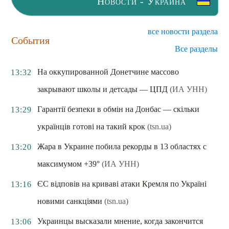
Новости - Украина
все новости раздела
События
Все разделы
На оккупированной Донетчине массово
13:32
закрывают школы и детсады — ЦПД
(ИА УНН)
Гарантії безпеки в обмін на Донбас — скільки
13:29
українців готові на такий крок
(tsn.ua)
Жара в Украине побила рекорды в 13 областях с
13:20
максимумом +39°
(ИА УНН)
ЄС відповів на криваві атаки Кремля по Україні
13:16
новими санкціями
(tsn.ua)
Украинцы высказали мнение, когда закончится
13:06