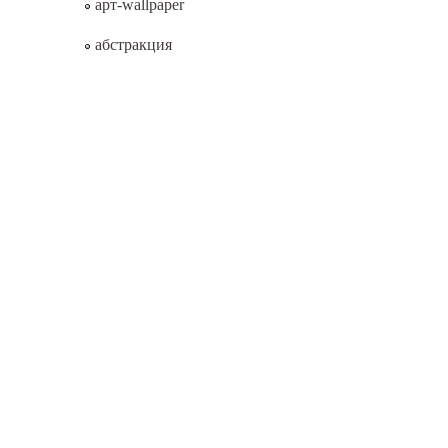
арт-wallpaper
абстракция