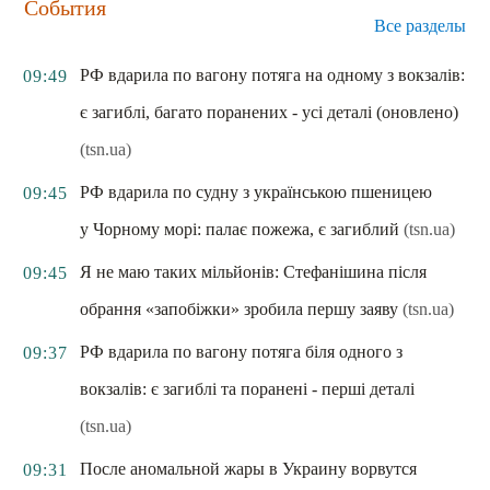
События
Все разделы
РФ вдарила по вагону потяга на одному з вокзалів:
09:49
є загиблі, багато поранених - усі деталі (оновлено)
(tsn.ua)
РФ вдарила по судну з українською пшеницею
09:45
у Чорному морі: палає пожежа, є загиблий
(tsn.ua)
Я не маю таких мільйонів: Стефанішина після
09:45
обрання «запобіжки» зробила першу заяву
(tsn.ua)
РФ вдарила по вагону потяга біля одного з
09:37
вокзалів: є загиблі та поранені - перші деталі
(tsn.ua)
После аномальной жары в Украину ворвутся
09:31