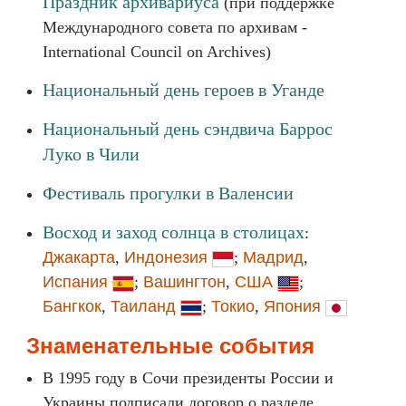
Праздник архивариуса
(при поддержке
Международного совета по архивам -
International Council on Archives)
Национальный день героев в Уганде
Национальный день сэндвича Баррос
Луко в Чили
Фестиваль прогулки в Валенсии
Восход и заход солнца в столицах
:
Джакарта
,
Индонезия
;
Мадрид
,
Испания
;
Вашингтон
,
США
;
Бангкок
,
Таиланд
;
Токио
,
Япония
Знаменательные события
В 1995 году в Сочи президенты России и
Украины подписали договор о разделе