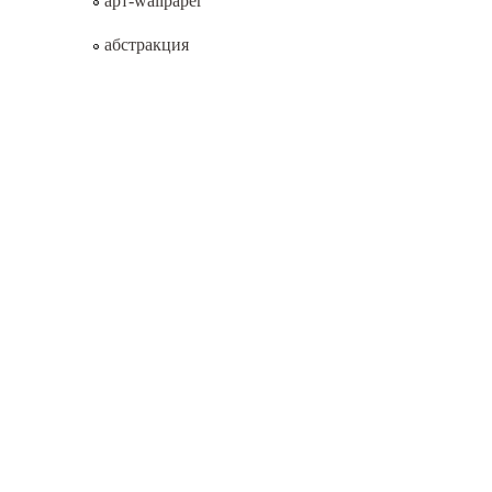
арт-wallpaper
абстракция