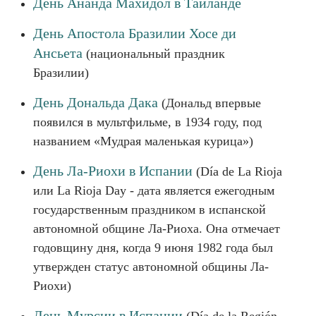
День Ананда Махидол в Таиланде
День Апостола Бразилии Хосе ди
Ансьета
(национальный праздник
Бразилии)
День Дональда Дака
(Дональд впервые
появился в мультфильме, в 1934 году, под
названием «Мудрая маленькая курица»)
День Ла-Риохи в Испании
(Día de La Rioja
или La Rioja Day - дата является ежегодным
государственным праздником в испанской
автономной общине Ла-Риоха. Она отмечает
годовщину дня, когда 9 июня 1982 года был
утвержден статус автономной общины Ла-
Риохи)
День Мурсии в Испании