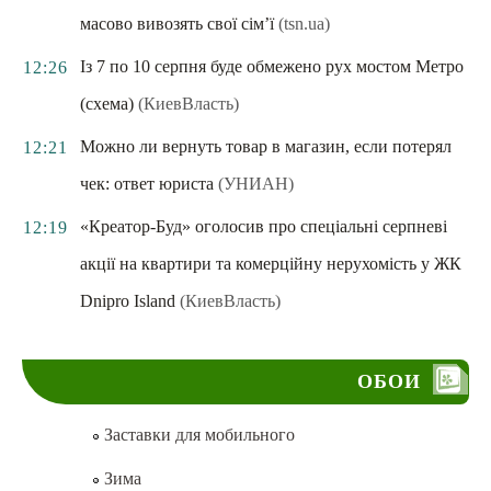
масово вивозять свої сім’ї
(tsn.ua)
Із 7 по 10 серпня буде обмежено рух мостом Метро
12:26
(схема)
(КиевВласть)
Можно ли вернуть товар в магазин, если потерял
12:21
чек: ответ юриста
(УНИАН)
«Креатор-Буд» оголосив про спеціальні серпневі
12:19
акції на квартири та комерційну нерухомість у ЖК
Dnipro Island
(КиевВласть)
ОБОИ
Заставки для мобильного
Зима