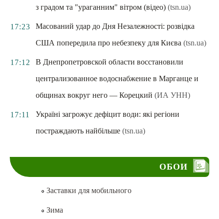
з градом та "ураганним" вітром (відео)
(tsn.ua)
Масований удар до Дня Незалежності: розвідка
17:23
США попередила про небезпеку для Києва
(tsn.ua)
В Днепропетровской области восстановили
17:12
централизованное водоснабжение в Марганце и
общинах вокруг него — Корецкий
(ИА УНН)
Україні загрожує дефіцит води: які регіони
17:11
постраждають найбільше
(tsn.ua)
ОБОИ
Заставки для мобильного
Зима