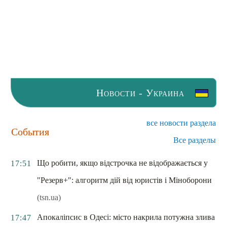
Новости - Украина
все новости раздела
События
Все разделы
Що робити, якщо відстрочка не відображається у
17:51
"Резерв+": алгоритм дій від юристів і Міноборони
(tsn.ua)
Апокаліпсис в Одесі: місто накрила потужна злива
17:47