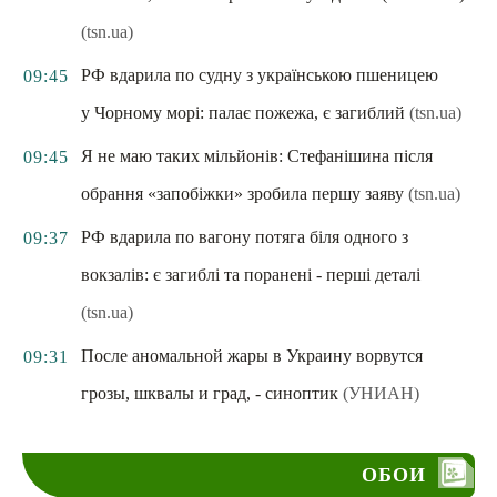
(tsn.ua)
РФ вдарила по судну з українською пшеницею
09:45
у Чорному морі: палає пожежа, є загиблий
(tsn.ua)
Я не маю таких мільйонів: Стефанішина після
09:45
обрання «запобіжки» зробила першу заяву
(tsn.ua)
РФ вдарила по вагону потяга біля одного з
09:37
вокзалів: є загиблі та поранені - перші деталі
(tsn.ua)
После аномальной жары в Украину ворвутся
09:31
грозы, шквалы и град, - синоптик
(УНИАН)
ОБОИ