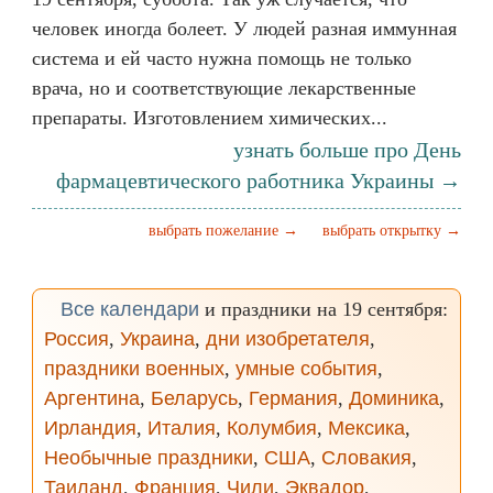
человек иногда болеет. У людей разная иммунная
система и ей часто нужна помощь не только
врача, но и соответствующие лекарственные
препараты. Изготовлением химических...
узнать больше про День
фармацевтического работника Украины →
выбрать пожелание →
выбрать открытку →
Все календари
и праздники на 19 сентября:
Россия
,
Украина
,
дни изобретателя
,
праздники военных
,
умные события
,
Аргентина
,
Беларусь
,
Германия
,
Доминика
,
Ирландия
,
Италия
,
Колумбия
,
Мексика
,
Необычные праздники
,
США
,
Словакия
,
Таиланд
,
Франция
,
Чили
,
Эквадор
,