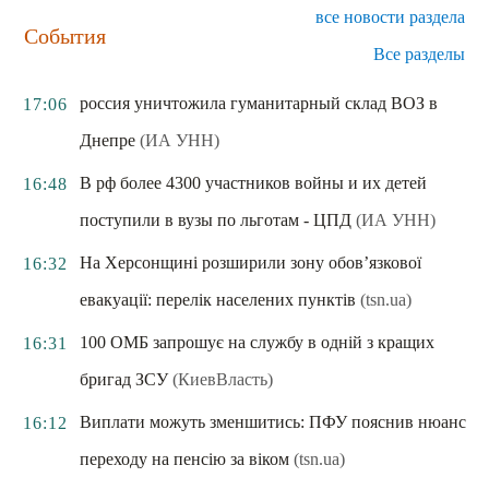
все новости раздела
События
Все разделы
россия уничтожила гуманитарный склад ВОЗ в
17:06
Днепре
(ИА УНН)
В рф более 4300 участников войны и их детей
16:48
поступили в вузы по льготам - ЦПД
(ИА УНН)
На Херсонщині розширили зону обов’язкової
16:32
евакуації: перелік населених пунктів
(tsn.ua)
100 ОМБ запрошує на службу в одній з кращих
16:31
бригад ЗСУ
(КиевВласть)
Виплати можуть зменшитись: ПФУ пояснив нюанс
16:12
переходу на пенсію за віком
(tsn.ua)