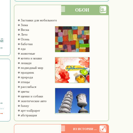
ОБОИ
Заставки для мобильного
Зима
Весна
Лето
ой
Осень
бабочки
 →
еда
животные
котята и кошки
лошади
подводный мир
праздник
природа
птицы
расслабься
цветы
щенки и собаки
 →
экзотические авто
funny
арт-wallpaper
 →
абстракция
ИЗ ИСТОРИИ ...