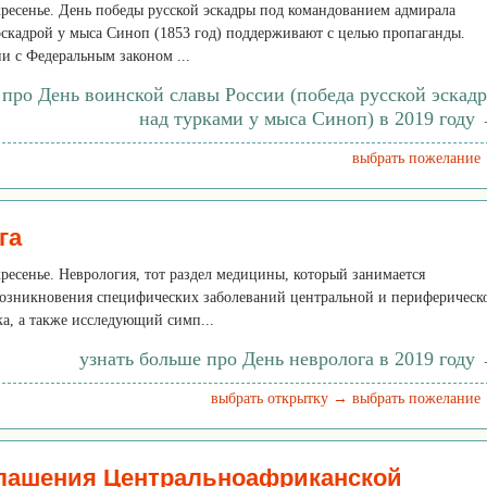
скресенье. День победы русской эскадры под командованием адмирала
эскадрой у мыса Синоп (1853 год) поддерживают с целью пропаганды.
ии с Федеральным законом ...
 про День воинской славы России (победа русской эскад
над турками у мыса Синоп) в 2019 году
выбрать пожелание
га
скресенье. Неврология, тот раздел медицины, который занимается
зникновения специфических заболеваний центральной и периферическ
а, а также исследующий симп...
узнать больше про День невролога в 2019 году
выбрать открытку →
выбрать пожелание
глашения Центральноафриканской