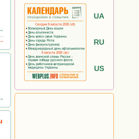
UA
 →
RU
 →
US
 →
ы