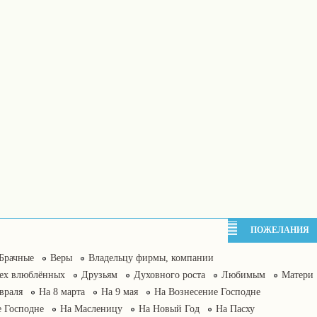
ПОЖЕЛАНИЯ
Брачные
Веры
Владельцу фирмы, компании
сех влюблённых
Друзьям
Духовного роста
Любимым
Матери
враля
На 8 марта
На 9 мая
На Вознесение Господне
 Господне
На Масленицу
На Новый Год
На Пасху