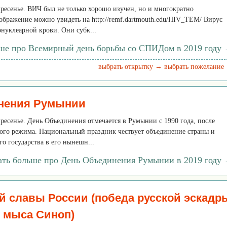
скресенье. ВИЧ был не только хорошо изучен, но и многократно
ображение можно увидеть на http://remf.dartmouth.edu/HIV_TEM/ Вирус
нуклеарной крови. Они субк...
ьше про Всемирный день борьбы со СПИДом в 2019 году
выбрать открытку →
выбрать пожелание
нения Румынии
скресенье. День Объединения отмечается в Румынии с 1990 года, после
ого режима. Национальный праздник чествует объединение страны и
 государства в его нынешн...
ать больше про День Объединения Румынии в 2019 году
й славы России (победа русской эскадр
у мыса Синоп)