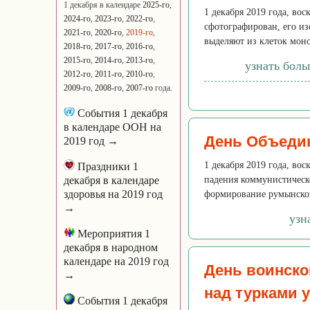
1 декабря в календаре
2025-го
,
1 декабря 2019 года, во
2024-го
,
2023-го
,
2022-го
,
сфотографирован, его из
2021-го
,
2020-го
,
2019-го
,
выделяют из клеток моно
2018-го
,
2017-го
,
2016-го
,
2015-го
,
2014-го
,
2013-го
,
узнать бол
2012-го
,
2011-го
,
2010-го
,
2009-го
,
2008-го
,
2007-го
года.
События 1 декабря
в календаре ООН на
День Объеди
2019 год →
1 декабря 2019 года, во
Праздники 1
декабря в календаре
падения коммунистическ
здоровья на 2019 год
формирование румынского
→
узн
Мероприятия 1
декабря в народном
календаре на 2019 год
День воинско
→
над турками 
События 1 декабря