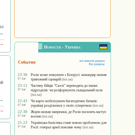
ры
 →
 →
Новости - Украина
все новости раздела
События
Все разделы
23:36
Росія може атакувати з Білорусі: командир назвав
07 Авг
тривожний сценарій
(tsn.ua)
ой
23:12
Частину бійців "Скелі" переводять до інших
07 Авг
підрозділів: чи розформують скандальний полк
(tsn.ua)
 →
22:43
Чи варто мобілізувати багатодітних батьків:
07 Авг
українці розділилися у своїх суперечках
(tsn.ua)
 →
22:30
Жорін назвав напрямки, де Росія посилить наступ
07 Авг
восени
(tsn.ua)
21:23
Українська балістика стане новою проблемою для
07 Авг
Росії: генерал армії пояснив чому
(tsn.ua)