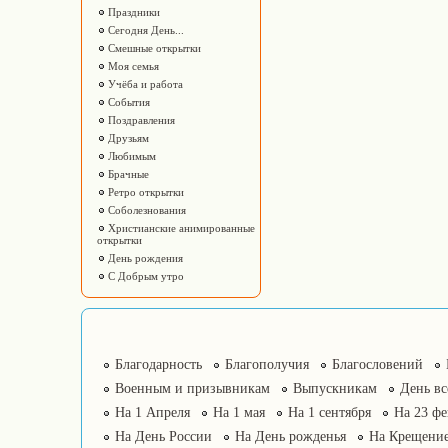
Праздники
Сегодня День...
Смешные открытки
Моя семья
Учёба и работа
События
Поздравления
Друзьям
Любимым
Брачные
Ретро открытки
Соболезнования
Христианские анимированные
открытки
День рождения
С Добрым утро
Благодарность
Благополучия
Благословений
Военным и призывникам
Выпускникам
День в
На 1 Апреля
На 1 мая
На 1 сентября
На 23 фе
На День России
На День рожденья
На Крещение