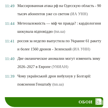
Массированная атака рф на Одесскую область - 90
11:49
тысяч абонентов уже со светом
(ИА УНН)
Метеозалежність — міф чи правда? : кардіологиня
11:44
шокувала відповіддю
(tsn.ua)
россия за неделю выпустила по Украине 61 ракету
11:41
и более 1560 дронов - Зеленский
(ИА УНН)
Две океанические аномалии могут изменить зиму
11:40
2026–2027 в Европе
(УНИАН)
Чому український дрон вибухнув у Болгарії:
11:39
пояснення Генштабу
(tsn.ua)
ОБОИ