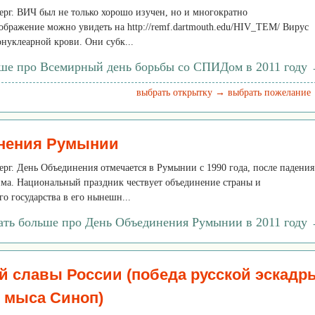
тверг. ВИЧ был не только хорошо изучен, но и многократно
ображение можно увидеть на http://remf.dartmouth.edu/HIV_TEM/ Вирус
нуклеарной крови. Они субк...
ьше про Всемирный день борьбы со СПИДом в 2011 году
выбрать открытку →
выбрать пожелание
нения Румынии
тверг. День Объединения отмечается в Румынии с 1990 года, после падения
ма. Национальный праздник чествует объединение страны и
 государства в его нынешн...
ать больше про День Объединения Румынии в 2011 году
й славы России (победа русской эскадр
у мыса Синоп)