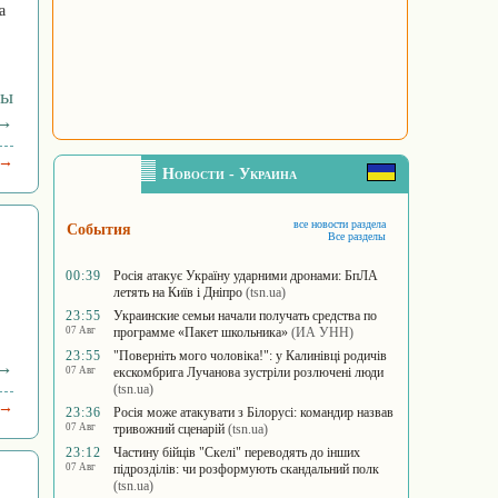
а
ры
 →
 →
Новости - Украина
все новости раздела
События
Все разделы
00:39
Росія атакує Україну ударними дронами: БпЛА
летять на Київ і Дніпро
(tsn.ua)
23:55
Украинские семьи начали получать средства по
07 Авг
программе «Пакет школьника»
(ИА УНН)
23:55
"Поверніть мого чоловіка!": у Калинівці родичів
 →
07 Авг
екскомбрига Лучанова зустріли розлючені люди
(tsn.ua)
 →
23:36
Росія може атакувати з Білорусі: командир назвав
07 Авг
тривожний сценарій
(tsn.ua)
23:12
Частину бійців "Скелі" переводять до інших
07 Авг
підрозділів: чи розформують скандальний полк
(tsn.ua)