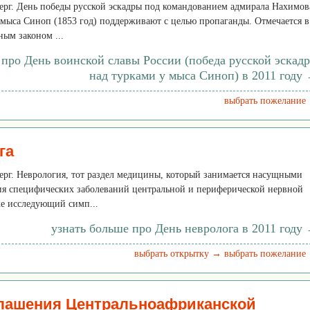
тверг. День победы русской эскадры под командованием адмирала Нахимов
 мыса Синоп (1853 год) поддерживают с целью пропаганды. Отмечается в
ным законом ...
 про День воинской славы России (победа русской эскад
над турками у мыса Синоп) в 2011 году
выбрать пожелание
га
тверг. Неврология, тот раздел медицины, который занимается насущными
я специфических заболеваний центральной и периферической нервной
же исследующий симп...
узнать больше про День невролога в 2011 году
выбрать открытку →
выбрать пожелание
глашения Центральноафриканской