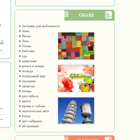
ОБОИ
ю
Заставки для мобильного
Зима
Весна
Лето
ой
Осень
 →
бабочки
еда
животные
котята и кошки
лошади
подводный мир
праздник
природа
птицы
расслабься
цветы
щенки и собаки
 →
экзотические авто
funny
 →
арт-wallpaper
абстракция