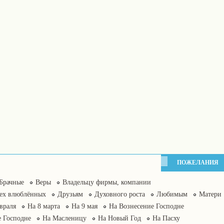
ПОЖЕЛАНИЯ
Брачные
Веры
Владельцу фирмы, компании
сех влюблённых
Друзьям
Духовного роста
Любимым
Матери
враля
На 8 марта
На 9 мая
На Вознесение Господне
 Господне
На Масленицу
На Новый Год
На Пасху