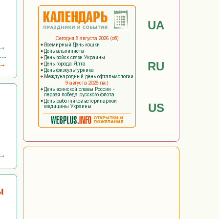
UA
 →
RU
 →
US
 →
ы