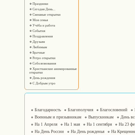
Праздники
Сегодня День...
Смешные открытки
Моя семья
Учёба и работа
События
Поздравления
Друзьям
Любимым
Брачные
Ретро открытки
Соболезнования
Христианские анимированные
открытки
День рождения
С Добрым утро
Благодарность
Благополучия
Благословений
Военным и призывникам
Выпускникам
День в
На 1 Апреля
На 1 мая
На 1 сентября
На 23 фе
На День России
На День рожденья
На Крещение