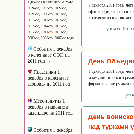
1 декабря в календаре
2025-го
,
1 декабря 2011 года, че
2024-го
,
2023-го
,
2022-го
,
сфотографирован, его из
2021-го
,
2020-го
,
2019-го
,
выделяют из клеток моно
2018-го
,
2017-го
,
2016-го
,
2015-го
,
2014-го
,
2013-го
,
узнать бол
2012-го
,
2011-го
,
2010-го
,
2009-го
,
2008-го
,
2007-го
года.
События 1 декабря
в календаре ООН на
День Объеди
2011 год →
1 декабря 2011 года, че
Праздники 1
декабря в календаре
коммунистического режи
здоровья на 2011 год
формирование румынского
→
узн
Мероприятия 1
декабря в народном
календаре на 2011 год
День воинско
→
над турками 
События 1 декабря