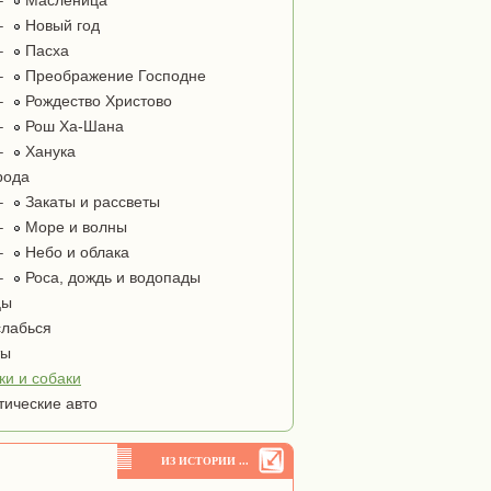
–
Масленица
–
Новый год
–
Пасха
–
Преображение Господне
–
Рождество Христово
–
Рош Ха-Шана
–
Ханука
рода
–
Закаты и рассветы
–
Море и волны
–
Небо и облака
–
Роса, дождь и водопады
цы
лабься
ты
ки и собаки
тические авто
ИЗ ИСТОРИИ ...