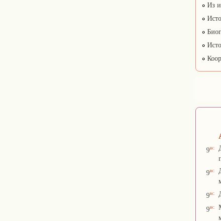
Из и
Исто
Биог
Исто
Коор
вс
9
вс
9
вс
9
вс
9