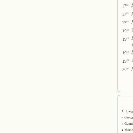
пн
17
пн
17
пн
17
ср
19
ср
19
ср
19
ср
19
чт
20
Празд
Сегодн
Смешн
Моя с