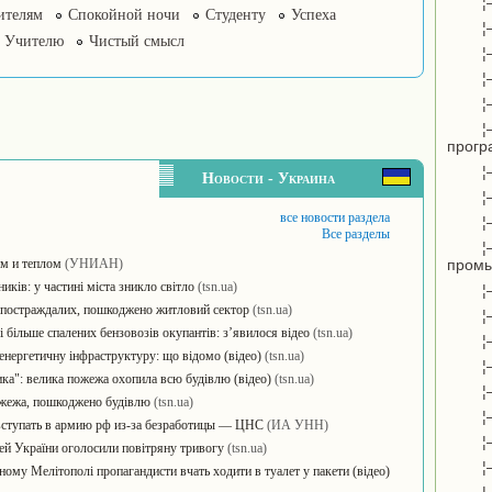
¦
ителям
Спокойной ночи
Студенту
Успеха
¦
Учителю
Чистый смысл
¦
¦
¦
¦
прогр
¦
Новости - Украина
¦
все новости раздела
¦
Все разделы
¦
ем и теплом
(УНИАН)
пром
иків: у частині міста зникло світло
(tsn.ua)
¦
 постраждалих, пошкоджено житловий сектор
(tsn.ua)
¦
 більше спалених бензовозів окупантів: з’явилося відео
(tsn.ua)
¦
енергетичну інфраструктуру: що відомо (відео)
(tsn.ua)
¦
ика": велика пожежа охопила всю будівлю (відео)
(tsn.ua)
¦
ожежа, пошкоджено будівлю
(tsn.ua)
¦
вступать в армию рф из-за безработицы — ЦНС
(ИА УНН)
¦
стей України оголосили повітряну тривогу
(tsn.ua)
¦
аному Мелітополі пропагандисти вчать ходити в туалет у пакети (відео)