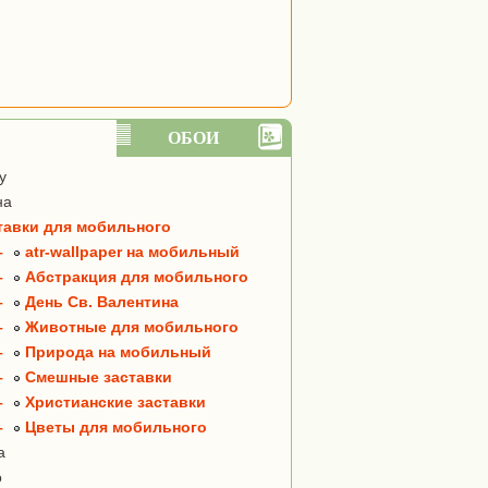
ОБОИ
y
на
тавки для мобильного
–
atr-wallpaper на мобильный
–
Абстракция для мобильного
–
День Св. Валентина
–
Животные для мобильного
–
Природа на мобильный
–
Смешные заставки
–
Христианские заставки
–
Цветы для мобильного
а
о