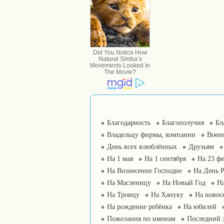
Благодарность
Благополучия
Бл
Владельцу фирмы, компании
Воен
День всех влюблённых
Друзьям
На 1 мая
На 1 сентября
На 23 фе
На Вознесение Господне
На День 
На Масленицу
На Новый Год
На
На Троицу
На Хануку
На новос
На рождение ребёнка
На юбилей
Пожелания по именам
Последний 