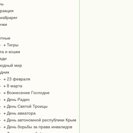
нь
ракция
wallpaper
чки
отные
–
Тигры
та и кошки
ади
одный мир
дник
–
23 февраля
–
8 марта
–
Вознесение Господне
–
День Радио
–
День Святой Троицы
–
День авиатора
–
День автономной республики Крым
–
День борьбы за права инвалидов