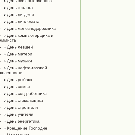
–
День всех влюблённых
–
День геолога
–
День ди-джея
–
День дипломата
–
День железнодорожника
–
День компьютерщика и
аммиста
–
День левшей
–
День матери
–
День музыки
–
День нефте-газовой
ышленности
–
День рыбака
–
День семьи
–
День соц-работника
–
День стекольщика
–
День строителя
–
День учителя
–
День энергетика
–
Крещение Господне