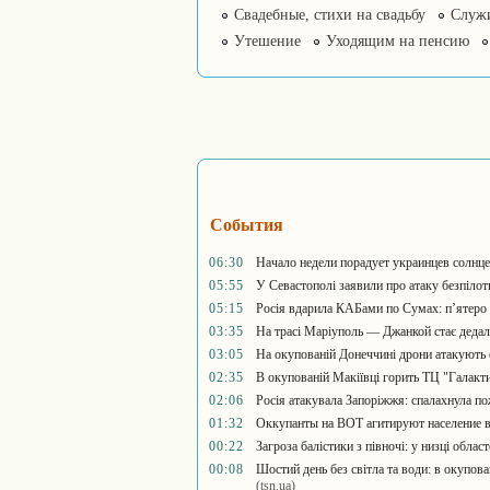
Свадебные, стихи на свадьбу
Служ
Утешение
Уходящим на пенсию
События
06:30
Начало недели порадует украинцев солнц
05:55
У Севастополі заявили про атаку безпілотн
05:15
Росія вдарила КАБами по Сумах: п’ятеро
03:35
На трасі Маріуполь — Джанкой стає дедалі
03:05
На окупованій Донеччині дрони атакують 
02:35
В окупованій Макіївці горить ТЦ "Галакт
02:06
Росія атакувала Запоріжжя: спалахнула п
01:32
Оккупанты на ВОТ агитируют население 
00:22
Загроза балістики з півночі: у низці обла
00:08
Шостий день без світла та води: в окупов
(tsn.ua)