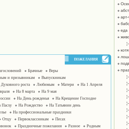
Осе
абст
арт-
бабо
еда
жив
¦
котя
лош
ПОЖЕЛАНИЯ
подв
праз
агословений
Брачные
Веры
¦
ным и призывникам
Выпускникам
¦
Духовного роста
Любимым
Матери
На 1 Апреля
¦
враля
На 8 марта
На 9 мая
¦
России
На День рожденья
На Крещение Господне
¦
 Пасху
На Рождество
На Татьянин день
¦
елье
На профессиональные праздники
¦
Отцу
Первоклассникам
Песах
¦
звонок
Праздничные пожелания
Разное
Родным