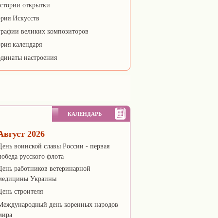
стории открытки
рия Искусств
рафии великих композиторов
рия календаря
динаты настроения
КАЛЕНДАРЬ
Август 2026
День воинской славы России - первая
победа русского флота
День работников ветеринарной
медицины Украины
День строителя
Международный день коренных народов
мира