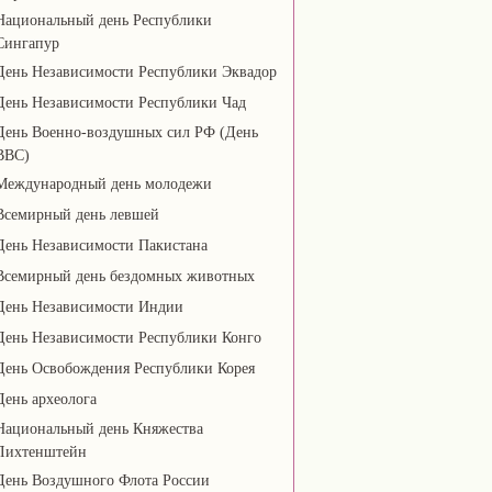
Национальный день Республики
Сингапур
День Независимости Республики Эквадор
День Независимости Республики Чад
День Военно-воздушных сил РФ (День
ВВС)
Международный день молодежи
Всемирный день левшей
День Независимости Пакистана
Всемирный день бездомных животных
День Независимости Индии
День Независимости Республики Конго
День Освобождения Республики Корея
День археолога
Национальный день Княжества
Лихтенштейн
День Воздушного Флота России