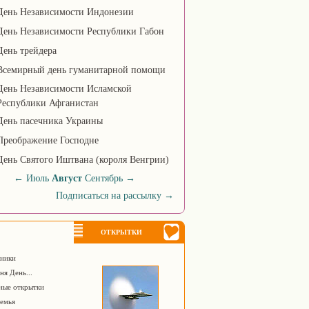
День Независимости Индонезии
День Независимости Республики Габон
День трейдера
Всемирный день гуманитарной помощи
День Независимости Исламской
Республики Афганистан
День пасечника Украины
Преображение Господне
День Святого Иштвана (короля Венгрии)
←
Июль
Август
Сентябрь
→
Подписаться на рассылку
→
ОТКРЫТКИ
ники
я День...
ые открытки
емья