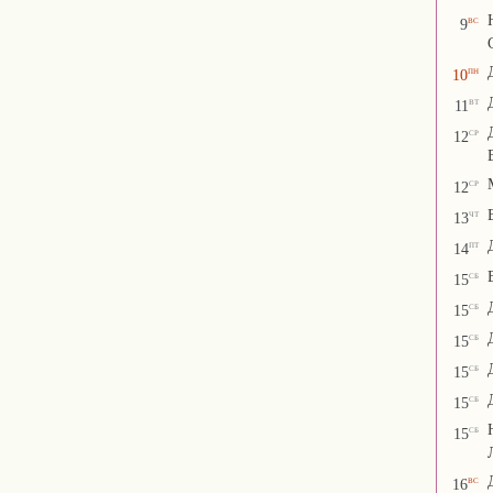
вс
9
пн
10
вт
11
ср
12
ср
12
чт
13
пт
14
сб
15
сб
15
сб
15
сб
15
сб
15
сб
15
вс
16