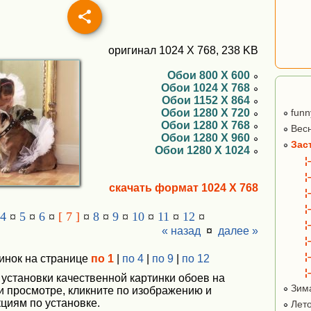
оригинал 1024 X 768, 238 KB
Обои 800 X 600
Обои 1024 X 768
Обои 1152 X 864
Обои 1280 X 720
funn
Обои 1280 X 768
Вес
Обои 1280 X 960
Зас
Обои 1280 X 1024
¦
¦
скачать формат 1024 X 768
¦
¦
4
¤
5
¤
6
¤
[ 7 ]
¤
8
¤
9
¤
10
¤
11
¤
12
¤
¦
« назад
¤
далее »
¦
¦
инок на странице
по 1
|
по 4
|
по 9
|
по 12
¦
 установки качественной картинки обоев на
Зим
ри просмотре, кликните по изображению и
циям по установке.
Лет