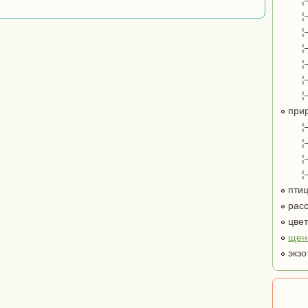
¦
¦
¦
¦
¦
¦
¦
при
¦
¦
¦
¦
пти
расс
цве
щен
экзо