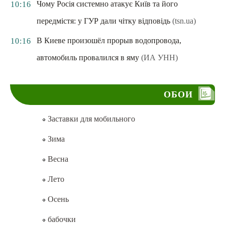
Чому Росія системно атакує Київ та його
10:16
передмістя: у ГУР дали чітку відповідь
(tsn.ua)
В Киеве произошёл прорыв водопровода,
10:16
автомобиль провалился в яму
(ИА УНН)
ОБОИ
Заставки для мобильного
Зима
Весна
Лето
Осень
бабочки