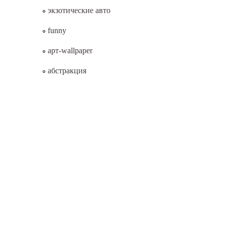
экзотические авто
funny
арт-wallpaper
абстракция