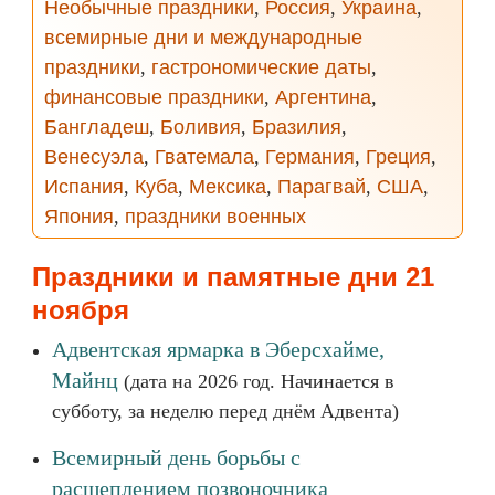
Необычные праздники
,
Россия
,
Украина
,
всемирные дни и международные
праздники
,
гастрономические даты
,
финансовые праздники
,
Аргентина
,
Бангладеш
,
Боливия
,
Бразилия
,
Венесуэла
,
Гватемала
,
Германия
,
Греция
,
Испания
,
Куба
,
Мексика
,
Парагвай
,
США
,
Япония
,
праздники военных
Праздники и памятные дни 21
ноября
Адвентская ярмарка в Эберсхайме,
Майнц
(дата на 2026 год. Начинается в
субботу, за неделю перед днём Адвента)
Всемирный день борьбы с
расщеплением позвоночника