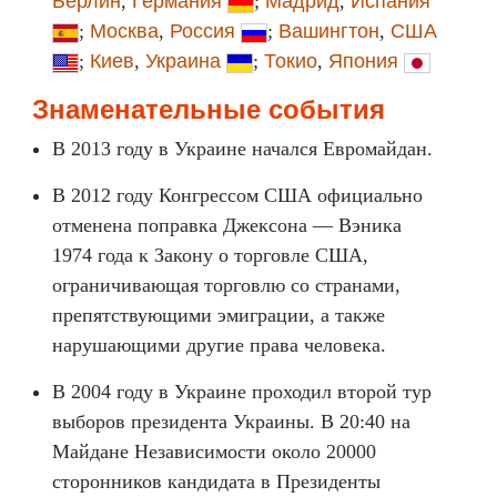
Берлин
,
Германия
;
Мадрид
,
Испания
;
Москва
,
Россия
;
Вашингтон
,
США
;
Киев
,
Украина
;
Токио
,
Япония
Знаменательные события
В 2013 году в Украине начался Евромайдан.
В 2012 году Конгрессом США официально
отменена поправка Джексона — Вэника
1974 года к Закону о торговле США,
ограничивающая торговлю со странами,
препятствующими эмиграции, а также
нарушающими другие права человека.
В 2004 году в Украине проходил второй тур
выборов президента Украины. В 20:40 на
Майдане Независимости около 20000
сторонников кандидата в Президенты