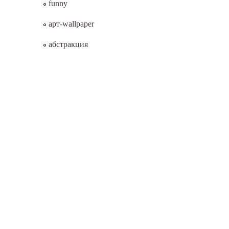
funny
арт-wallpaper
абстракция