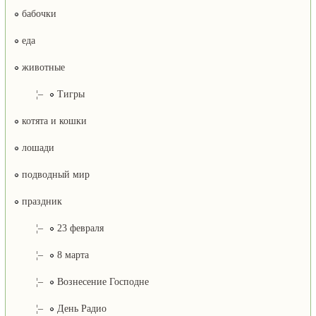
бабочки
еда
животные
¦–
Тигры
котята и кошки
лошади
подводный мир
праздник
¦–
23 февраля
¦–
8 марта
¦–
Вознесение Господне
¦–
День Радио