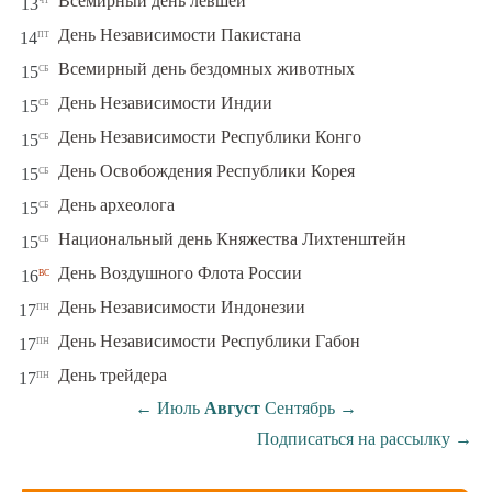
Всемирный день левшей
13
пт
День Независимости Пакистана
14
сб
Всемирный день бездомных животных
15
сб
День Независимости Индии
15
сб
День Независимости Республики Конго
15
сб
День Освобождения Республики Корея
15
сб
День археолога
15
сб
Национальный день Княжества Лихтенштейн
15
вс
День Воздушного Флота России
16
пн
День Независимости Индонезии
17
пн
День Независимости Республики Габон
17
пн
День трейдера
17
←
Июль
Август
Сентябрь
→
Подписаться на рассылку
→