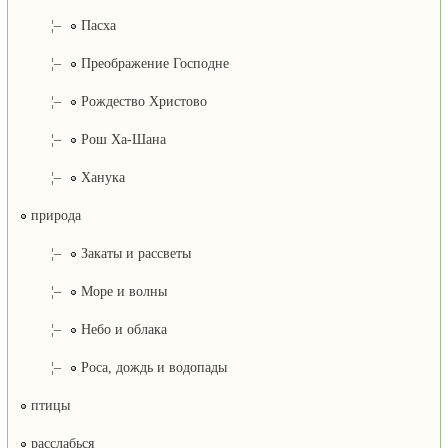
¦–
Пасха
¦–
Преображение Господне
¦–
Рождество Христово
¦–
Рош Ха-Шана
¦–
Ханука
природа
¦–
Закаты и рассветы
¦–
Море и волны
¦–
Небо и облака
¦–
Роса, дождь и водопады
птицы
расслабься