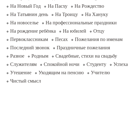
На Новый Год
На Пасху
На Рождество
На Татьянин день
На Троицу
На Хануку
На новоселье
На профессиональные праздники
На рождение ребёнка
На юбилей
Отцу
Первоклассникам
Песах
Пожелания по именам
Последний звонок
Праздничные пожелания
Разное
Родным
Свадебные, стихи на свадьбу
Служителям
Спокойной ночи
Студенту
Успеха
Утешение
Уходящим на пенсию
Учителю
Чистый смысл