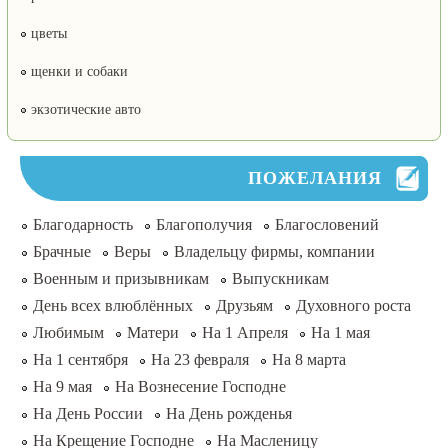
цветы
щенки и собаки
экзотические авто
ПОЖЕЛАНИЯ
Благодарность
Благополучия
Благословений
Брачные
Веры
Владельцу фирмы, компании
Военным и призывникам
Выпускникам
День всех влюблённых
Друзьям
Духовного роста
Любимым
Матери
На 1 Апреля
На 1 мая
На 1 сентября
На 23 февраля
На 8 марта
На 9 мая
На Вознесение Господне
На День России
На День рожденья
На Крещение Господне
На Масленицу