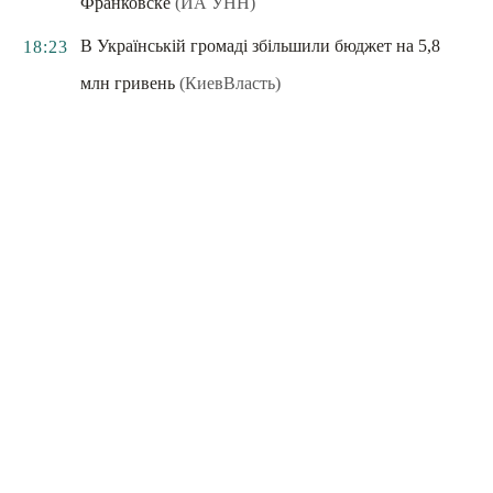
Франковске
(ИА УНН)
В Українській громаді збільшили бюджет на 5,8
18:23
млн гривень
(КиевВласть)