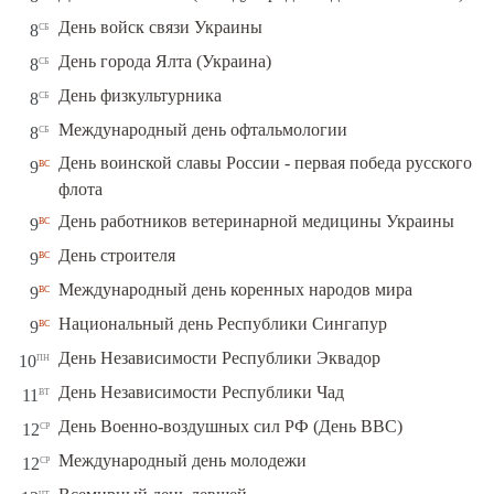
сб
День войск связи Украины
8
сб
День города Ялта (Украина)
8
сб
День физкультурника
8
сб
Международный день офтальмологии
8
День воинской славы России - первая победа русского
вс
9
флота
вс
День работников ветеринарной медицины Украины
9
вс
День строителя
9
вс
Международный день коренных народов мира
9
вс
Национальный день Республики Сингапур
9
пн
День Независимости Республики Эквадор
10
вт
День Независимости Республики Чад
11
ср
День Военно-воздушных сил РФ (День ВВС)
12
ср
Международный день молодежи
12
чт