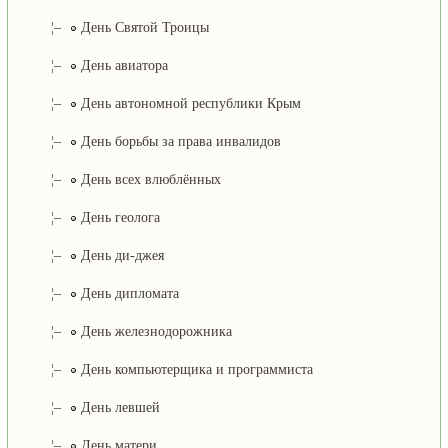
¦–
День Святой Троицы
¦–
День авиатора
¦–
День автономной республики Крым
¦–
День борьбы за права инвалидов
¦–
День всех влюблённых
¦–
День геолога
¦–
День ди-джея
¦–
День дипломата
¦–
День железнодорожника
¦–
День компьютерщика и программиста
¦–
День левшей
¦–
День матери