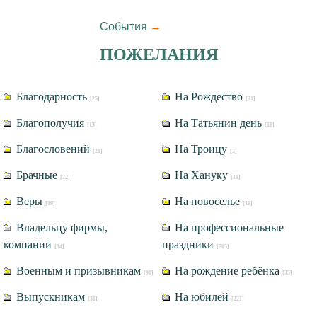
События
→
ПОЖЕЛАНИЯ
Благодарность
На Рождество
[25]
[31]
Благополучия
На Татьянин день
[13]
[18]
Благословений
На Троицу
[21]
[3]
Брачные
На Хануку
[72]
[18]
Веры
На новоселье
[19]
[19]
Владельцу фирмы,
На профессиональные
компании
праздники
[34]
[705]
Военным и призывникам
На рождение ребёнка
[90]
[35]
Выпускникам
На юбилей
[31]
[221]