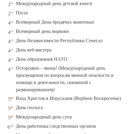
чт
Международный день детской книги
2
чт
Песах
2
сб
Всемирный День бродячих животных
4
сб
Всемирный день моркови
4
сб
День Независимости Республики Сенегал
4
сб
День веб-мастера
4
сб
День образования НАТО
4
Осторожно – мины! (Международный день
сб
4
просвещения по вопросам минной опасности и
помощи в деятельности, связанной с
разминированием)
вс
Вход Христов в Иерусалим (Вербное Воскресенье)
5
вс
День геолога
5
вс
Международный день супа
5
пн
День работника следственных органов
6