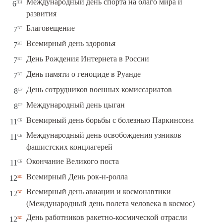
Международный день спорта на благо мира и
пн
6
развития
вт
Благовещение
7
вт
Всемирный день здоровья
7
вт
День Рождения Интернета в России
7
вт
День памяти о геноциде в Руанде
7
ср
День сотрудников военных комиссариатов
8
ср
Международный день цыган
8
сб
Всемирный день борьбы с болезнью Паркинсона
11
Международный день освобождения узников
сб
11
фашистских концлагерей
сб
Окончание Великого поста
11
вс
Всемирный День рок-н-ролла
12
Всемирный день авиации и космонавтики
вс
12
(Международный день полета человека в космос)
День работников ракетно-космической отрасли
вс
12