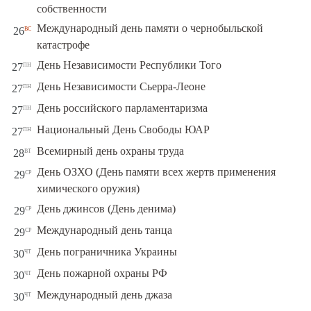
собственности
Международный день памяти о чернобыльской
вс
26
катастрофе
пн
День Независимости Республики Того
27
пн
День Независимости Сьерра-Леоне
27
пн
День российского парламентаризма
27
пн
Национальный День Свободы ЮАР
27
вт
Всемирный день охраны труда
28
День ОЗХО (День памяти всех жертв применения
ср
29
химического оружия)
ср
День джинсов (День денима)
29
ср
Международный день танца
29
чт
День пограничника Украины
30
чт
День пожарной охраны РФ
30
чт
Международный день джаза
30