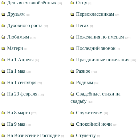
День всех влюблённых
Отцу
[81]
[8]
Друзьям
Первоклассникам
[16]
[10]
Духовного роста
Песах
[13]
[1]
Любимым
Пожелания по именам
[116]
[297]
Матери
Последний звонок
[8]
[7]
На 1 Апреля
Праздничные пожелания
[24]
[428]
На 1 мая
Разное
[23]
[715]
На 1 сентября
Родным
[75]
[10]
На 23 февраля
Свадебные, стихи на
[113]
свадьбу
[428]
На 8 марта
Служителям
[277]
[29]
На 9 мая
Спокойной ночи
[44]
[10]
На Вознесение Господне
Студенту
[2]
[7]