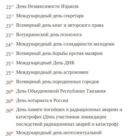
ср
День Независимости Израиля
22
ср
Международный день секретаря
22
чт
Всемирный день книг и авторского права
23
чт
Всеукраинский день психолога
23
пт
Международный день солидарности молодежи
24
сб
Всемирный день борьбы против малярии
25
сб
Международный День ДНК
25
сб
Международный день астрономии
25
вс
Всемирный день породненных городов
26
вс
День Объединенной Республики Танзания
26
вс
День нотариата в России
26
День памяти погибших в радиационных авариях и
вс
26
катастрофах (День участников ликвидации
последствий радиационных аварий и катастроф)
Международный день интеллектуальной
вс
26