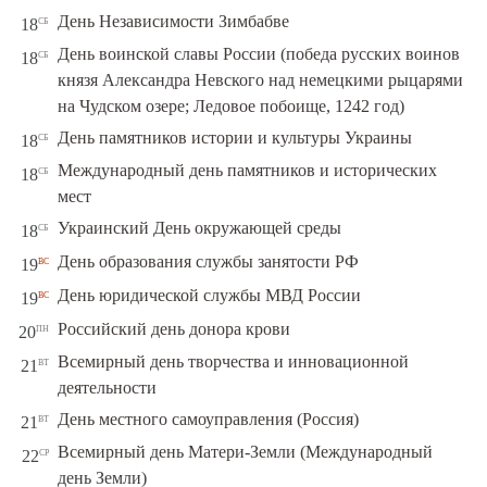
сб
День Независимости Зимбабве
18
День воинской славы России (победа русских воинов
сб
18
князя Александра Невского над немецкими рыцарями
на Чудском озере; Ледовое побоище, 1242 год)
сб
День памятников истории и культуры Украины
18
Международный день памятников и исторических
сб
18
мест
сб
Украинский День окружающей среды
18
вс
День образования службы занятости РФ
19
вс
День юридической службы МВД России
19
пн
Российский день донора крови
20
Всемирный день творчества и инновационной
вт
21
деятельности
вт
День местного самоуправления (Россия)
21
Всемирный день Матери-Земли (Международный
ср
22
день Земли)