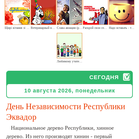
Щирі вітання зі святом будівельників
Ветеринарный врач прими зверей привет
Слава авиации (ретро. Посвящается пилотам)
Раскрой свои способности
Надо вставать - ты нужен твоему кофе
Любимому учителю от благодарных учеников
СЕГОДНЯ
10 августа 2026, понедельник
День Независимости Республики
Эквадор
Национальное дерево Республики, хинное
дерево. Из него производят хинин - первый