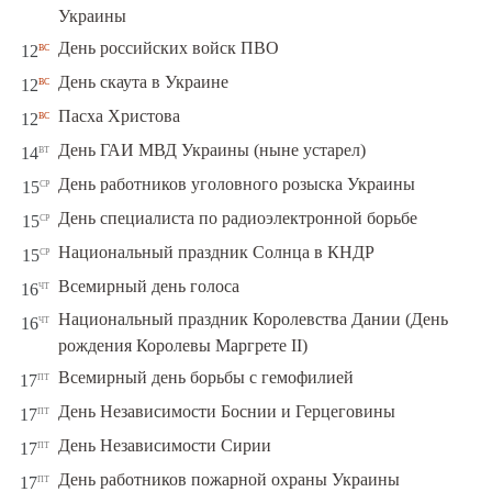
Украины
вс
День российских войск ПВО
12
вс
День скаута в Украине
12
вс
Пасха Христова
12
вт
День ГАИ МВД Украины (ныне устарел)
14
ср
День работников уголовного розыска Украины
15
ср
День специалиста по радиоэлектронной борьбе
15
ср
Национальный праздник Солнца в КНДР
15
чт
Всемирный день голоса
16
Национальный праздник Королевства Дании (День
чт
16
рождения Королевы Маргрете ІІ)
пт
Всемирный день борьбы с гемофилией
17
пт
День Независимости Боснии и Герцеговины
17
пт
День Независимости Сирии
17
пт
День работников пожарной охраны Украины
17