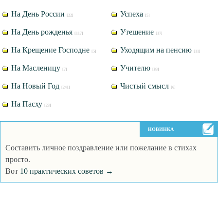
На День России
Успеха
[22]
[5]
На День рожденья
Утешение
[117]
[17]
На Крещение Господне
Уходящим на пенсию
[5]
[11]
На Масленицу
Учителю
[7]
[83]
На Новый Год
Чистый смысл
[241]
[6]
На Пасху
[23]
НОВИНКА
Составить личное поздравление или пожелание в стихах
просто.
Вот
10 практических советов →