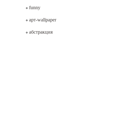
funny
арт-wallpaper
абстракция