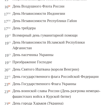
вс
День Воздушного Флота России
16
пн
День Независимости Индонезии
17
пн
День Независимости Республики Габон
17
пн
День трейдера
17
ср
Всемирный день гуманитарной помощи
19
День Независимости Исламской Республики
ср
19
Афганистан
ср
День пасечника Украины
19
ср
Преображение Господне
19
чт
День Святого Иштвана (короля Венгрии)
20
сб
День государственного флага Российской Федерации
22
вс
День Государственного Флага Украины
23
День воинской славы России (День разгрома немецко-
вс
23
фашистских войск в Курской битве)
вс
День города Харьков (Украина)
23