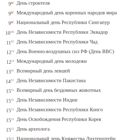
вс
День строителя
9
вс
Международный день коренных народов мира
9
вс
Национальный день Республики Сингапур
9
пн
День Независимости Республики Эквадор
10
вт
День Независимости Республики Чад
11
ср
День Военно-воздушных сил РФ (День ВВС)
12
ср
Международный день молодежи
12
чт
Всемирный день левшей
13
пт
День Независимости Пакистана
14
сб
Всемирный день бездомных животных
15
сб
День Независимости Индии
15
сб
День Независимости Республики Конго
15
сб
День Освобождения Республики Корея
15
сб
День археолога
15
сб
Национальный день Княжества Лихтенштейн
15