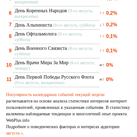
воскресенье)
День Коренных Народов
(9-го августа,
6
↑
↑
0,2%
воскресенье)
7
↓
↑
0,2%
День Альпиниста
(8-го августа, суббота)
День Офтальмолога
(8-го августа,
8
↑
↑
0,1%
суббота)
День Военного Связиста
(8-го августа,
9
↑
↑
0,1%
суббота)
День Врачи Мира За Мир
(6-го августа,
10
=
↑
0%
четверг)
День Первой Победы Русского Флота
11
=
↑
0%
(9-го августа, воскресенье)
Популярность календарных событий текущей недели
расчитывается на основе анализа статистики интересов интернет
пользователей, проявленных к указанным событиям. В статистику
включены наблюдаемые тенденции и многолетний опыт проекта
WebPlus.info
Подробнее о поведенческих факторах и интересах аудитории
августа »
.