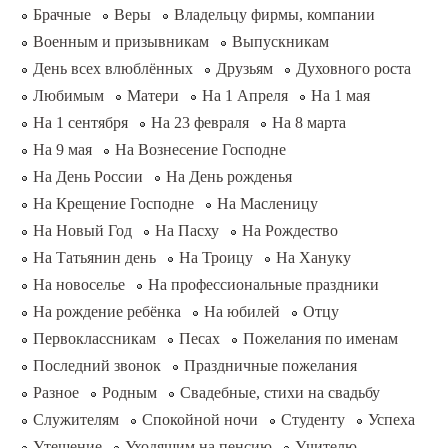
Брачные
Веры
Владельцу фирмы, компании
Военным и призывникам
Выпускникам
День всех влюблённых
Друзьям
Духовного роста
Любимым
Матери
На 1 Апреля
На 1 мая
На 1 сентября
На 23 февраля
На 8 марта
На 9 мая
На Вознесение Господне
На День России
На День рожденья
На Крещение Господне
На Масленицу
На Новый Год
На Пасху
На Рождество
На Татьянин день
На Троицу
На Хануку
На новоселье
На профессиональные праздники
На рождение ребёнка
На юбилей
Отцу
Первоклассникам
Песах
Пожелания по именам
Последний звонок
Праздничные пожелания
Разное
Родным
Свадебные, стихи на свадьбу
Служителям
Спокойной ночи
Студенту
Успеха
Утешение
Уходящим на пенсию
Учителю