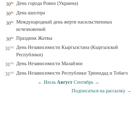
вс
День города Ровно (Украина)
30
вс
День шахтера
30
Международный день жертв насильственных
вс
30
исчезновений
вс
Праздник Жатвы
30
День Независимости Кыргызстана (Кыргызской
пн
31
Республики)
пн
День Независимости Малайзии
31
пн
День Независимости Республики Тринидад и Тобаго
31
←
Июль
Август
Сентябрь
→
Подписаться на рассылку
→