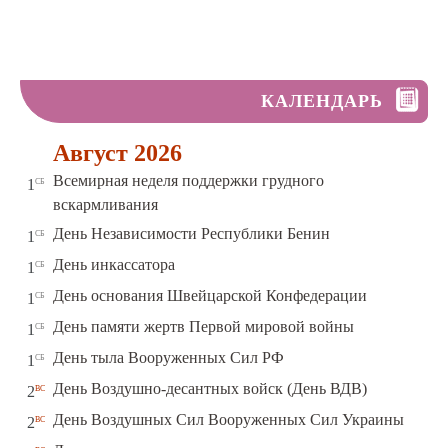
КАЛЕНДАРЬ
Август 2026
Всемирная неделя поддержки грудного
сб
1
вскармливания
сб
День Независимости Республики Бенин
1
сб
День инкассатора
1
сб
День основания Швейцарской Конфедерации
1
сб
День памяти жертв Первой мировой войны
1
сб
День тыла Вооруженных Сил РФ
1
вс
День Воздушно-десантных войск (День ВДВ)
2
вс
День Воздушных Сил Вооруженных Сил Украины
2