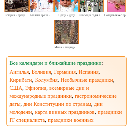
История и традиции железнодорожного транспорта
Коллеги врачи - сегодня наш праздник
Сразу к делу
Эпизод в годы войны (шуточное)
Поздравляю с праздником судьбы!
Маша и медведь. (изд. Советский художник 1955г. Избушка в лесу)
Все календари и ближайшие праздники
:
Ангилья
,
Боливия
,
Германия
,
Испания
,
Кирибати
,
Колумбия
,
Необычные праздники
,
США
,
Эфиопия
,
всемирные дни и
международные праздники
,
гастрономические
даты
,
дни Конституции по странам
,
дни
молодежи
,
карта винных праздников
,
праздники
IT специалиста
,
праздники военных