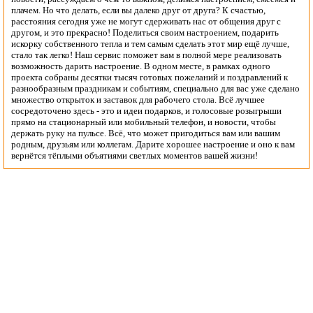
плачем. Но что делать, если вы далеко друг от друга? К счастью,
расстояния сегодня уже не могут сдерживать нас от общения друг с
другом, и это прекрасно! Поделиться своим настроением, подарить
искорку собственного тепла и тем самым сделать этот мир ещё лучше,
стало так легко! Наш сервис поможет вам в полной мере реализовать
возможность дарить настроение. В одном месте, в рамках одного
проекта собраны десятки тысяч готовых пожеланий и поздравлений к
разнообразным праздникам и событиям, специально для вас уже сделано
множество открыток и заставок для рабочего стола. Всё лучшее
сосредоточено здесь - это и идеи подарков, и голосовые розыгрыши
прямо на стационарный или мобильный телефон, и новости, чтобы
держать руку на пульсе. Всё, что может пригодиться вам или вашим
родным, друзьям или коллегам. Дарите хорошее настроение и оно к вам
вернётся тёплыми объятиями светлых моментов вашей жизни!