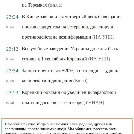
на Теремках
(tsn.ua)
В Киеве завершился четвертый день Совещания
23:24
послов с акцентом на ветеранов, диаспору и
06 Авг
противодействие дезинформации
(ИА УНН)
Все учебные заведения Украины должны быть
23:12
готовы к 1 сентября - Корецкий
(ИА УНН)
06 Авг
Зарплати вчителям +20%, а стипендії — удвічі:
22:54
коли чекати підвищення
(tsn.ua)
06 Авг
Корецкий объявил об увеличении заработной
22:53
платы педагогов с 1 сентября
(УНИАН)
06 Авг
Нам всем приятно, когда о нас помнят наши родные, друзья или
сослуживцы, просто знакомые люди. Мы общаемся, рассказываем
новости, рассуждаем о чём-то важном, делимся настроением, смеёмся и