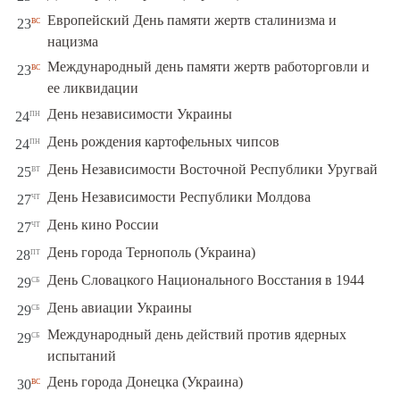
Европейский День памяти жертв сталинизма и
вс
23
нацизма
Международный день памяти жертв работорговли и
вс
23
ее ликвидации
пн
День независимости Украины
24
пн
День рождения картофельных чипсов
24
вт
День Независимости Восточной Республики Уругвай
25
чт
День Независимости Республики Молдова
27
чт
День кино России
27
пт
День города Тернополь (Украина)
28
сб
День Словацкого Национального Восстания в 1944
29
сб
День авиации Украины
29
Международный день действий против ядерных
сб
29
испытаний
вс
День города Донецка (Украина)
30