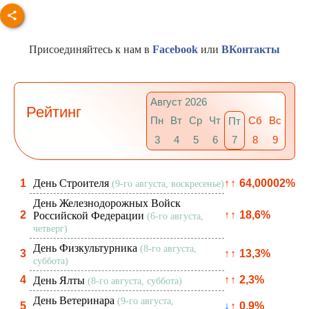
Присоединяйтесь к нам в
Facebook
или
ВКонтакты
Август 2026
Рейтинг
Пн
Вт
Ср
Чт
Сб
Вс
Пт
3
4
5
6
7
8
9
1
День Строителя
↑
↑
64,00002%
(9-го августа, воскресенье)
День Железнодорожных Войск
2
↑
↑
18,6%
Российской Федерации
(6-го августа,
четверг)
День Физкультурника
(8-го августа,
3
↑
↑
13,3%
суббота)
4
↑
↑
2,3%
День Ялты
(8-го августа, суббота)
День Ветеринара
(9-го августа,
5
↓
↑
0,9%