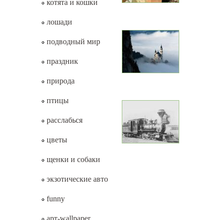
котята и кошки
лошади
подводный мир
праздник
природа
птицы
расслабься
цветы
щенки и собаки
экзотические авто
funny
арт-wallpaper