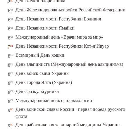
вс
День железнодорожника
2
чт
День Железнодорожных войск Российской Федерации
6
чт
День Независимости Республики Боливия
6
чт
День Независимости Ямайки
6
чт
Международный день «Врачи мира за мир»
6
пт
День Независимости Республики Кот-д’Ивуар
7
сб
Всемирный День кошки
8
сб
День альпиниста (Международный день альпинизма)
8
сб
День войск связи Украины
8
сб
День города Ялта (Украина)
8
сб
День физкультурника
8
сб
Международный день офтальмологии
8
День воинской славы России - первая победа русского
вс
9
флота
вс
День работников ветеринарной медицины Украины
9