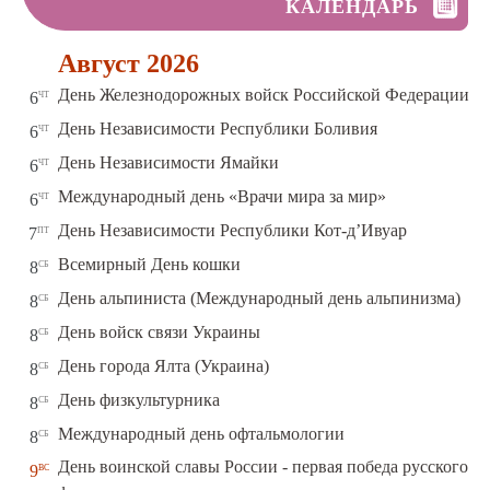
КАЛЕНДАРЬ
Август 2026
чт
День Железнодорожных войск Российской Федерации
6
чт
День Независимости Республики Боливия
6
чт
День Независимости Ямайки
6
чт
Международный день «Врачи мира за мир»
6
пт
День Независимости Республики Кот-д’Ивуар
7
сб
Всемирный День кошки
8
сб
День альпиниста (Международный день альпинизма)
8
сб
День войск связи Украины
8
сб
День города Ялта (Украина)
8
сб
День физкультурника
8
сб
Международный день офтальмологии
8
День воинской славы России - первая победа русского
вс
9