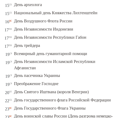
сб
День археолога
15
сб
Национальный день Княжества Лихтенштейн
15
вс
День Воздушного Флота России
16
пн
День Независимости Индонезии
17
пн
День Независимости Республики Габон
17
пн
День трейдера
17
ср
Всемирный день гуманитарной помощи
19
День Независимости Исламской Республики
ср
19
Афганистан
ср
День пасечника Украины
19
ср
Преображение Господне
19
чт
День Святого Иштвана (короля Венгрии)
20
сб
День государственного флага Российской Федерации
22
вс
День Государственного Флага Украины
23
День воинской славы России (День разгрома немецко-
вс
23