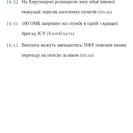
На Херсонщині розширили зону обов’язкової
16:32
евакуації: перелік населених пунктів
(tsn.ua)
100 ОМБ запрошує на службу в одній з кращих
16:31
бригад ЗСУ
(КиевВласть)
Виплати можуть зменшитись: ПФУ пояснив нюанс
16:12
переходу на пенсію за віком
(tsn.ua)