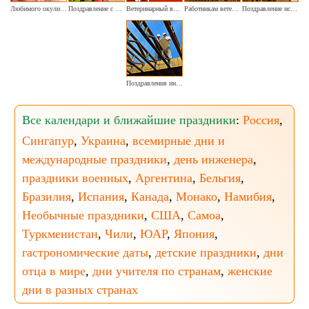
Любимого окулиста хочу поздравить я
Поздравление с Днём кошек
Ветеринарный врач прими зверей привет
Работникам ветеринарной медицины
Поздравление искусному строителю, буквально виртуозу
Поздравления инженеру-строителю в праздники
Все календари и ближайшие праздники
:
Россия
,
Сингапур
,
Украина
,
всемирные дни и
международные праздники
,
день инженера
,
праздники военных
,
Аргентина
,
Бельгия
,
Бразилия
,
Испания
,
Канада
,
Монако
,
Намибия
,
Необычные праздники
,
США
,
Самоа
,
Туркменистан
,
Чили
,
ЮАР
,
Япония
,
гастрономические даты
,
детские праздники
,
дни
отца в мире
,
дни учителя по странам
,
женские
дни в разных странах