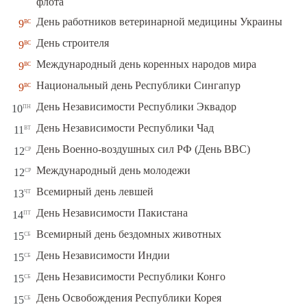
флота
вс
День работников ветеринарной медицины Украины
9
вс
День строителя
9
вс
Международный день коренных народов мира
9
вс
Национальный день Республики Сингапур
9
пн
День Независимости Республики Эквадор
10
вт
День Независимости Республики Чад
11
ср
День Военно-воздушных сил РФ (День ВВС)
12
ср
Международный день молодежи
12
чт
Всемирный день левшей
13
пт
День Независимости Пакистана
14
сб
Всемирный день бездомных животных
15
сб
День Независимости Индии
15
сб
День Независимости Республики Конго
15
сб
День Освобождения Республики Корея
15