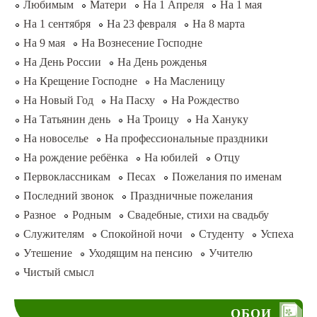
Любимым
Матери
На 1 Апреля
На 1 мая
На 1 сентября
На 23 февраля
На 8 марта
На 9 мая
На Вознесение Господне
На День России
На День рожденья
На Крещение Господне
На Масленицу
На Новый Год
На Пасху
На Рождество
На Татьянин день
На Троицу
На Хануку
На новоселье
На профессиональные праздники
На рождение ребёнка
На юбилей
Отцу
Первоклассникам
Песах
Пожелания по именам
Последний звонок
Праздничные пожелания
Разное
Родным
Свадебные, стихи на свадьбу
Служителям
Спокойной ночи
Студенту
Успеха
Утешение
Уходящим на пенсию
Учителю
Чистый смысл
ОБОИ